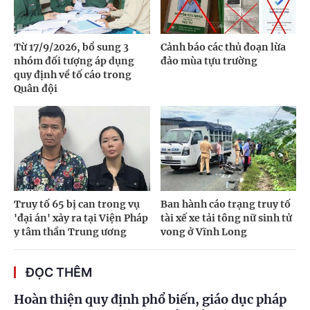
Từ 17/9/2026, bổ sung 3
Cảnh báo các thủ đoạn lừa
nhóm đối tượng áp dụng
đảo mùa tựu trường
quy định về tố cáo trong
Quân đội
Truy tố 65 bị can trong vụ
Ban hành cáo trạng truy tố
'đại án' xảy ra tại Viện Pháp
tài xế xe tải tông nữ sinh tử
y tâm thần Trung ương
vong ở Vĩnh Long
ĐỌC THÊM
Hoàn thiện quy định phổ biến, giáo dục pháp