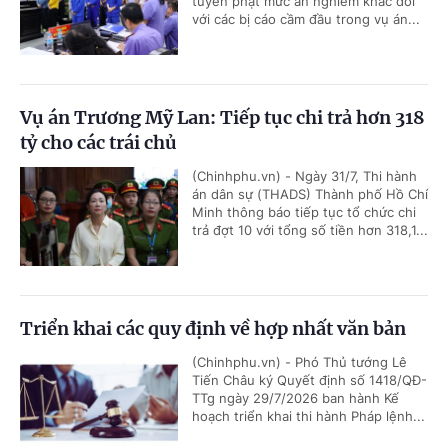
tuyên phạt mức án nghiêm khắc đối
với các bị cáo cầm đầu trong vụ án...
Vụ án Trương Mỹ Lan: Tiếp tục chi trả hơn 318
tỷ cho các trái chủ
(Chinhphu.vn) - Ngày 31/7, Thi hành
án dân sự (THADS) Thành phố Hồ Chí
Minh thông báo tiếp tục tổ chức chi
trả đợt 10 với tổng số tiền hơn 318,1...
Triển khai các quy định về hợp nhất văn bản
(Chinhphu.vn) - Phó Thủ tướng Lê
Tiến Châu ký Quyết định số 1418/QĐ-
TTg ngày 29/7/2026 ban hành Kế
hoạch triển khai thi hành Pháp lệnh...