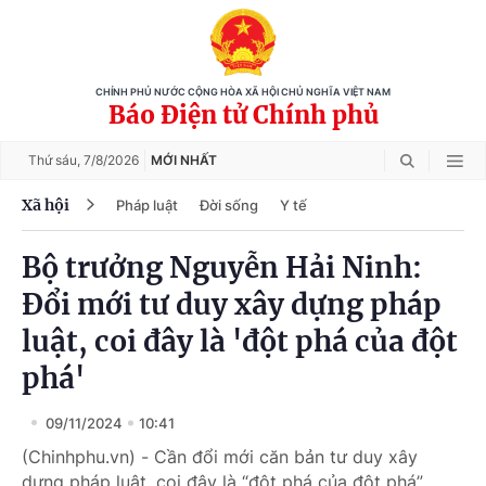
CHÍNH PHỦ NƯỚC CỘNG HÒA XÃ HỘI CHỦ NGHĨA VIỆT NAM
Báo Điện tử Chính phủ
Thứ sáu,
7/8/2026
MỚI NHẤT
Xã hội
Pháp luật
Đời sống
Y tế
Bộ trưởng Nguyễn Hải Ninh:
Đổi mới tư duy xây dựng pháp
luật, coi đây là 'đột phá của đột
phá'
09/11/2024
10:41
(Chinhphu.vn) - Cần đổi mới căn bản tư duy xây
dựng pháp luật, coi đây là “đột phá của đột phá”