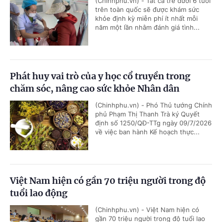
(Chinhphu.vn) - Tất cả trẻ dưới 6 tuổi
trên toàn quốc sẽ được khám sức
khỏe định kỳ miễn phí ít nhất mỗi
năm một lần nhằm đánh giá tình...
Phát huy vai trò của y học cổ truyền trong
chăm sóc, nâng cao sức khỏe Nhân dân
(Chinhphu.vn) - Phó Thủ tướng Chính
phủ Phạm Thị Thanh Trà ký Quyết
định số 1250/QĐ-TTg ngày 09/7/2026
về việc ban hành Kế hoạch thực...
Việt Nam hiện có gần 70 triệu người trong độ
tuổi lao động
(Chinhphu.vn) - Việt Nam hiện có
gần 70 triệu người trong độ tuổi lao