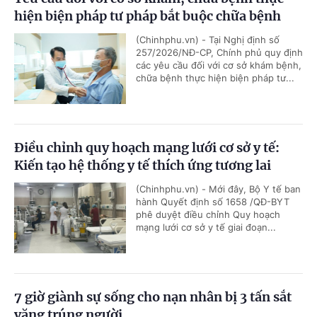
hiện biện pháp tư pháp bắt buộc chữa bệnh
(Chinhphu.vn) - Tại Nghị định số
257/2026/NĐ-CP, Chính phủ quy định
các yêu cầu đối với cơ sở khám bệnh,
chữa bệnh thực hiện biện pháp tư...
Điều chỉnh quy hoạch mạng lưới cơ sở y tế:
Kiến tạo hệ thống y tế thích ứng tương lai
(Chinhphu.vn) - Mới đây, Bộ Y tế ban
hành Quyết định số 1658 /QĐ-BYT
phê duyệt điều chỉnh Quy hoạch
mạng lưới cơ sở y tế giai đoạn...
7 giờ giành sự sống cho nạn nhân bị 3 tấn sắt
văng trúng người