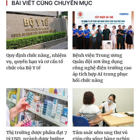
BÀI VIẾT CÙNG CHUYÊN MỤC
Quy định chức năng, nhiệm
Bệnh viện Trung ương
vụ, quyền hạn và cơ cấu tổ
Quân đội 108 ứng dụng
chức của Bộ Y tế
công nghệ điện trường cao
áp tích hợp AI trong phục
hồi chức năng
Thị trường dược phẩm đạt 7
Tầm soát sớm ung thư vú
tỷ USD, ngành dược hướng
giúp cứu sống hàng nghìn