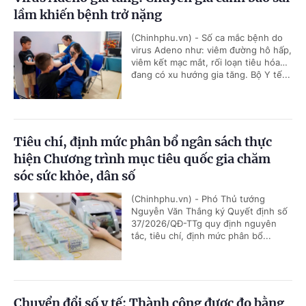
lầm khiến bệnh trở nặng
(Chinhphu.vn) - Số ca mắc bệnh do
virus Adeno như: viêm đường hô hấp,
viêm kết mạc mắt, rối loạn tiêu hóa…
đang có xu hướng gia tăng. Bộ Y tế...
Tiêu chí, định mức phân bổ ngân sách thực
hiện Chương trình mục tiêu quốc gia chăm
sóc sức khỏe, dân số
(Chinhphu.vn) - Phó Thủ tướng
Nguyễn Văn Thắng ký Quyết định số
37/2026/QĐ-TTg quy định nguyên
tắc, tiêu chí, định mức phân bổ...
Chuyển đổi số y tế: Thành công được đo bằng