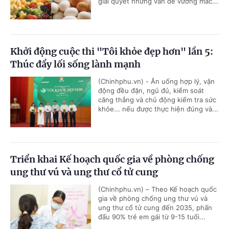
giải quyết những vấn đề vướng mắc...
Khởi động cuộc thi "Tôi khỏe đẹp hơn" lần 5:
Thúc đẩy lối sống lành mạnh
(Chinhphu.vn) - Ăn uống hợp lý, vận
động đều đặn, ngủ đủ, kiểm soát
căng thẳng và chủ động kiểm tra sức
khỏe... nếu được thực hiện đúng và...
Triển khai Kế hoạch quốc gia về phòng chống
ung thư vú và ung thư cổ tử cung
(Chinhphu.vn) – Theo Kế hoạch quốc
gia về phòng chống ung thư vú và
ung thư cổ tử cung đến 2035, phấn
đấu 90% trẻ em gái từ 9-15 tuổi...