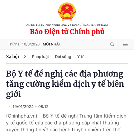
CHÍNH PHỦ NƯỚC CỘNG HÒA XÃ HỘI CHỦ NGHĨA VIỆT NAM
Báo Điện tử Chính phủ
Thứ hai,
10/8/2026
MỚI NHẤT
Xã hội
Pháp luật
Đời sống
Y tế
Bộ Y tế đề nghị các địa phương
tăng cường kiểm dịch y tế biên
giới
19/01/2024
08:12
(Chinhphu.vn) – Bộ Y tế đề nghị Trung tâm Kiểm dịch
y tế quốc tế của các địa phương cập nhật thường
xuyên thông tin về các bệnh truyền nhiễm trên thế