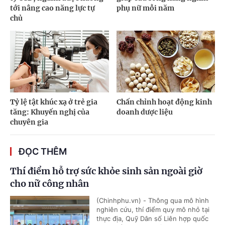
tới nâng cao năng lực tự
phụ nữ mỗi năm
chủ
Tỷ lệ tật khúc xạ ở trẻ gia
Chấn chỉnh hoạt động kinh
tăng: Khuyến nghị của
doanh dược liệu
chuyên gia
ĐỌC THÊM
Thí điểm hỗ trợ sức khỏe sinh sản ngoài giờ
cho nữ công nhân
(Chinhphu.vn) - Thông qua mô hình
nghiên cứu, thí điểm quy mô nhỏ tại
thực địa, Quỹ Dân số Liên hợp quốc