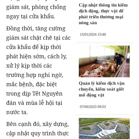
Cập nhật thông tin kiểm
giám sát, phòng chống
dịch động, thực vật để
ngay tại cửa khẩu.
phát triển thương mại
nông sản
Đồng thời, tăng cường
15/01/2024 15:48
giám sát chặt chẽ tại các
cửa khẩu để kịp thời
phát hiện sớm, cách ly,
xử lý kịp thời các
trường hợp nghi ngờ,
mắc bệnh, đặc biệt
Quản lý kiểm dịch vận
chuyển, kiểm soát giết
trong dịp Tết Nguyên
mổ động vật
đán và mùa lễ hội tại
07/06/2023 09:53
nước ta.
Bên cạnh đó, xây dựng,
cập nhật quy trình thực