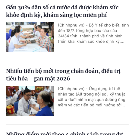
Gần 30% dân số cả nước đã được khám sức
khỏe định kỳ, khám sàng lọc miễn phí
(Chinhphu.vn) - Bộ Y tế cho biết, tính
đến 18/7, tổng hợp báo cáo của
34/34 tỉnh, thành phố về tình hình
triển khai khám sức khỏe định kỳ,...
Nhiều tiến bộ mới trong chẩn đoán, điều trị
tiêu hóa - gan mật 2026
(Chinhphu.vn) - Ứng dụng trí tuệ
nhân tạo (AI) trong nội soi, kỹ thuật
cắt u dưới niêm mạc qua đường ống
mềm và các tiến bộ mới hướng tới...
Những điểm mới theo 4 chính sách trong dự