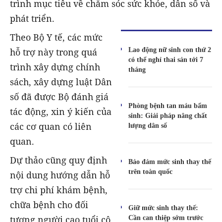
trình mục tiêu về chăm sóc sức khỏe, dân số và
phát triển.
Theo Bộ Y tế, các mức
Lao động nữ sinh con thứ 2
hỗ trợ này trong quá
có thể nghỉ thai sản tới 7
trình xây dựng chính
tháng
sách, xây dựng luật Dân
số đã được Bộ đánh giá
Phòng bệnh tan máu bẩm
tác động, xin ý kiến của
sinh: Giải pháp nâng chất
các cơ quan có liên
lượng dân số
quan.
Dự thảo cũng quy định
Bảo đảm mức sinh thay thế
trên toàn quốc
nội dung hướng dẫn hỗ
trợ chi phí khám bệnh,
chữa bệnh cho đối
Giữ mức sinh thay thế:
Cần can thiệp sớm trước
tượng người cao tuổi cô