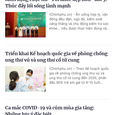
Thúc đẩy lối sống lành mạnh
(Chinhphu.vn) - Ăn uống hợp lý, vận
động đều đặn, ngủ đủ, kiểm soát
căng thẳng và chủ động kiểm tra sức
khỏe... nếu được thực hiện đúng và...
Triển khai Kế hoạch quốc gia về phòng chống
ung thư vú và ung thư cổ tử cung
(Chinhphu.vn) – Theo Kế hoạch quốc
gia về phòng chống ung thư vú và
ung thư cổ tử cung đến 2035, phấn
đấu 90% trẻ em gái từ 9-15 tuổi...
Ca mắc COVID-19 và cúm mùa gia tăng:
Những lưu ý đặc biệt