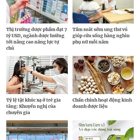
Thị trường dược phẩm đạt 7
Tầm soát sớm ung thư vú
tỷ USD, ngành dược hướng
giúp cứu sống hàng nghìn
tới nâng cao năng lực tự
phụ nữ mỗi năm
chủ
Tỷ lệ tật khúc xạ ở trẻ gia
Chấn chỉnh hoạt động kinh
tăng: Khuyến nghị của
doanh dược liệu
chuyên gia