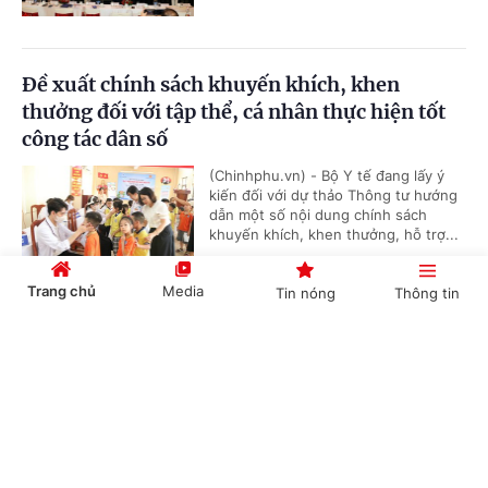
Đề xuất chính sách khuyến khích, khen
thưởng đối với tập thể, cá nhân thực hiện tốt
công tác dân số
(Chinhphu.vn) - Bộ Y tế đang lấy ý
kiến đối với dự thảo Thông tư hướng
dẫn một số nội dung chính sách
khuyến khích, khen thưởng, hỗ trợ...
Trang chủ
Media
Tin nóng
Thông tin
Triển khai chiến dịch 90 ngày làm sạch,
Cổng TTĐT Chính phủ
English
中文
chuẩn hóa dữ chuyên ngành y tế
(Chinhphu.vn) – Trong 90 ngày từ
tháng 7-9/2026, Bộ Y tế triển khai
chiến dịch tập trung rà soát, làm
sạch, làm giàu, chuẩn hóa và duy trì...