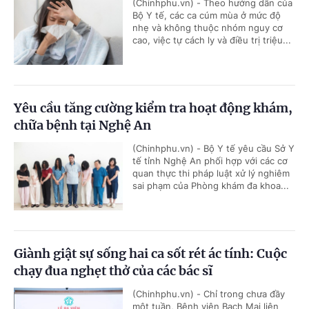
(Chinhphu.vn) - Theo hướng dẫn của
Bộ Y tế, các ca cúm mùa ở mức độ
nhẹ và không thuộc nhóm nguy cơ
cao, việc tự cách ly và điều trị triệu...
Yêu cầu tăng cường kiểm tra hoạt động khám,
chữa bệnh tại Nghệ An
(Chinhphu.vn) - Bộ Y tế yêu cầu Sở Y
tế tỉnh Nghệ An phối hợp với các cơ
quan thực thi pháp luật xử lý nghiêm
sai phạm của Phòng khám đa khoa...
Giành giật sự sống hai ca sốt rét ác tính: Cuộc
chạy đua nghẹt thở của các bác sĩ
(Chinhphu.vn) - Chỉ trong chưa đầy
một tuần, Bệnh viện Bạch Mai liên