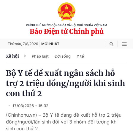
CHÍNH PHỦ NƯỚC CỘNG HÒA XÃ HỘI CHỦ NGHĨA VIỆT NAM
Báo Điện tử Chính phủ
Thứ sáu,
7/8/2026
MỚI NHẤT
Xã hội
Pháp luật
Đời sống
Y tế
Bộ Y tế đề xuất ngân sách hỗ
trợ 2 triệu đồng/người khi sinh
con thứ 2
17/03/2026
15:32
(Chinhphu.vn) – Bộ Y tế đang đề xuất hỗ trợ 2 triệu
đồng/người/lần sinh đối với 3 nhóm đối tượng khi
sinh con thứ 2.