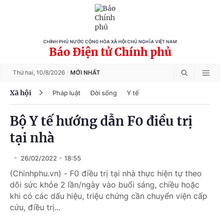
CHÍNH PHỦ NƯỚC CỘNG HÒA XÃ HỘI CHỦ NGHĨA VIỆT NAM
Báo Điện tử Chính phủ
Thứ hai,
10/8/2026
MỚI NHẤT
Xã hội
Pháp luật
Đời sống
Y tế
Bộ Y tế hướng dẫn F0 điều trị
tại nhà
26/02/2022
18:55
(Chinhphu.vn) - F0 điều trị tại nhà thực hiện tự theo
dõi sức khỏe 2 lần/ngày vào buổi sáng, chiều hoặc
khi có các dấu hiệu, triệu chứng cần chuyển viện cấp
cứu, điều trị...