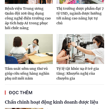
Bệnh viện Trung ương
Thị trường dược phẩm đạt 7
Quân đội 108 ứng dụng
tỷ USD, ngành dược hướng
công nghệ điện trường cao
tới nâng cao năng lực tự
áp tích hợp AI trong phục
chủ
hồi chức năng
Tầm soát sớm ung thư vú
Tỷ lệ tật khúc xạ ở trẻ gia
giúp cứu sống hàng nghìn
tăng: Khuyến nghị của
phụ nữ mỗi năm
chuyên gia
ĐỌC THÊM
Chấn chỉnh hoạt động kinh doanh dược liệu