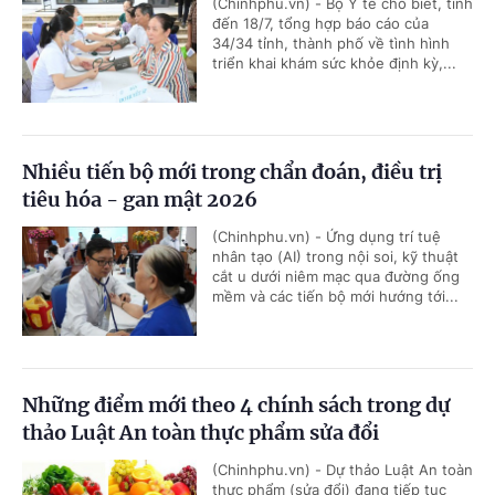
(Chinhphu.vn) - Bộ Y tế cho biết, tính
đến 18/7, tổng hợp báo cáo của
34/34 tỉnh, thành phố về tình hình
triển khai khám sức khỏe định kỳ,...
Nhiều tiến bộ mới trong chẩn đoán, điều trị
tiêu hóa - gan mật 2026
(Chinhphu.vn) - Ứng dụng trí tuệ
nhân tạo (AI) trong nội soi, kỹ thuật
cắt u dưới niêm mạc qua đường ống
mềm và các tiến bộ mới hướng tới...
Những điểm mới theo 4 chính sách trong dự
thảo Luật An toàn thực phẩm sửa đổi
(Chinhphu.vn) - Dự thảo Luật An toàn
thực phẩm (sửa đổi) đang tiếp tục