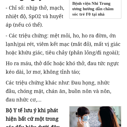
Bệnh viện Nhi Trung
- Chỉ số: nhịp thở, mạch,
ương hướng dẫn chăm
sóc trẻ F0 tại nhà
nhiệt độ, SpO2 và huyết
áp (nếu có thể).
- Các triệu chứng: mệt mỏi, ho, ho ra đờm, ớn
lạnh/gai rét, viêm kết mạc (mắt đỏ), mất vị giác
hoặc khứu giác, tiêu chảy (phân lỏng/đi ngoài);
Ho ra máu, thở dốc hoặc khó thở, đau tức ngực
kéo dài, lơ mơ, không tỉnh táo;
Các triệu chứng khác như: Đau họng, nhức
đầu, chóng mặt, chán ăn, buồn nôn và nôn,
đau nhức cơ,…
Bộ Y tế lưu ý khi phát
hiện bất cứ một trong