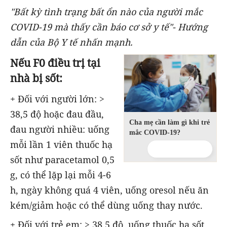
"Bất kỳ tình trạng bất ổn nào của người mắc
COVID-19 mà thấy cần báo cơ sở y tế"- Hướng
dẫn của Bộ Y tế nhấn mạnh.
Nếu F0 điều trị tại
nhà bị sốt:
+ Đối với người lớn: >
38,5 độ hoặc đau đầu,
Cha mẹ cần làm gì khi trẻ
đau người nhiều: uống
mắc COVID-19?
mỗi lần 1 viên thuốc hạ
sốt như paracetamol 0,5
g, có thể lặp lại mỗi 4-6
h, ngày không quá 4 viên, uống oresol nếu ăn
kém/giảm hoặc có thể dùng uống thay nước.
+ Đối với trẻ em: > 38,5 độ, uống thuốc hạ sốt