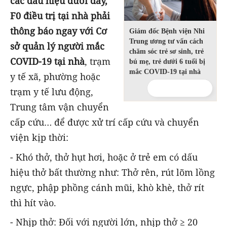
các dấu hiệu dưới đây,
F0 điều trị tại nhà phải
thông báo ngay với Cơ
Giám đốc Bệnh viện Nhi
Trung ương tư vấn cách
sở quản lý người mắc
chăm sóc trẻ sơ sinh, trẻ
COVID-19 tại nhà
, trạm
bú mẹ, trẻ dưới 6 tuổi bị
mắc COVID-19 tại nhà
y tế xã, phường hoặc
trạm y tế lưu động,
Trung tâm vận chuyển
cấp cứu… để được xử trí cấp cứu và chuyển
viện kịp thời:
- Khó thở, thở hụt hơi, hoặc ở trẻ em có dấu
hiệu thở bất thường như: Thở rên, rút lõm lồng
ngực, phập phồng cánh mũi, khò khè, thở rít
thì hít vào.
- Nhịp thở: Đối với người lớn, nhịp thở ≥ 20