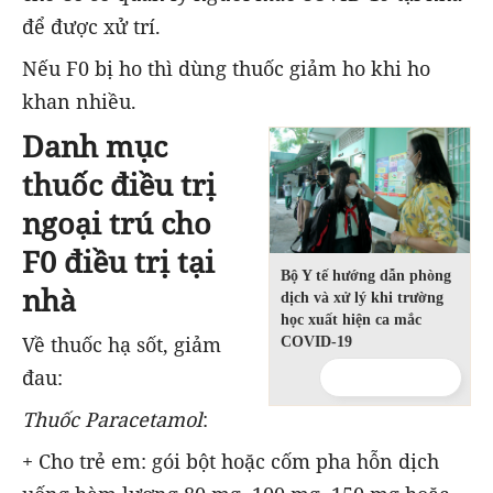
để được xử trí.
Nếu F0 bị ho thì dùng thuốc giảm ho khi ho
khan nhiều.
Danh mục
thuốc điều trị
ngoại trú cho
F0 điều trị tại
Bộ Y tế hướng dẫn phòng
nhà
dịch và xử lý khi trường
học xuất hiện ca mắc
Về thuốc hạ sốt, giảm
COVID-19
đau:
Thuốc Paracetamol
:
+ Cho trẻ em: gói bột hoặc cốm pha hỗn dịch