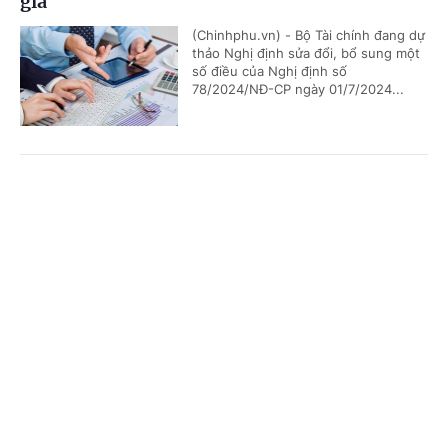
giá
(Chinhphu.vn) - Bộ Tài chính đang dự
thảo Nghị định sửa đổi, bổ sung một
số điều của Nghị định số
78/2024/NĐ-CP ngày 01/7/2024...
Thông đồng, bao che người nộp thuế nhằm
Cổng TTĐT Chính phủ
English
中文
ngăn cản cơ quan thuế xác minh thông tin bị
phạt tới 100 triệu đồng
Trang chủ
Media
Tin nóng
Thông tin
(Chinhphu.vn) - Chế tài xử phạt trên
vừa được Chính phủ bổ sung tại Nghị
định số 291/2026/NĐ-CP.
Chuyên mục
CHÍNH TRỊ
KINH TẾ
Đề xuất sửa quy định về phí duy trì sử dụng tài
VĂN HÓA
XÃ HỘI