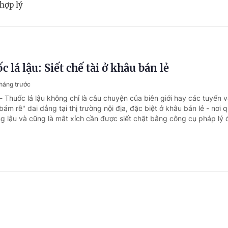
 hợp lý
 lá lậu: Siết chế tài ở khâu bán lẻ
tháng trước
- Thuốc lá lậu không chỉ là câu chuyện của biên giới hay các tuyến 
ám rễ" dai dẳng tại thị trường nội địa, đặc biệt ở khâu bán lẻ - nơi 
g lậu và cũng là mắt xích cần được siết chặt bằng công cụ pháp lý
 dầu thô thế giới giằng co vì địa chính trị
ng trước
- Phiên giao dịch ngày 21/4 cho thấy thị trường hàng hóa nguyên liệu