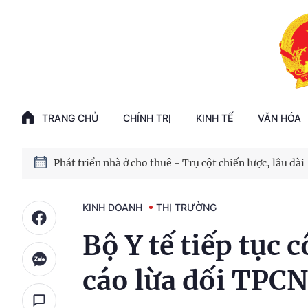
Phát triển kinh tế nhà nước trong kỷ nguyên mới
100 ngày xử lý các điểm nghẽn về chuyển đổi số
TRANG CHỦ
CHÍNH TRỊ
KINH TẾ
VĂN HÓA
Phát triển nhà ở cho thuê - Trụ cột chiến lược, lâu dài
Phát triển kinh tế nhà nước trong kỷ nguyên mới
KINH DOANH
THỊ TRƯỜNG
Bộ Y tế tiếp tục
cáo lừa dối TPCN