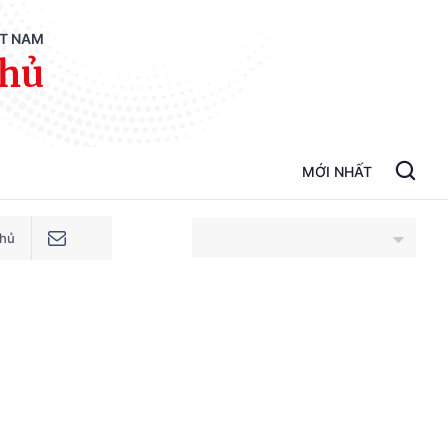
ỆT NAM
phủ
MỚI NHẤT
phủ
An Giang
Bắc Ninh
Cao Bằng