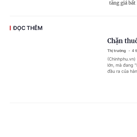
tăng giá bất
ĐỌC THÊM
Chặn thuốc
Thị trường
4 
(Chinhphu.vn) 
lớn, mà đang "b
đầu ra của hàn
Thị trường
Quốc tế
4 thá
(Chinhphu.vn) 