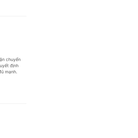
vận chuyển
quyết định
 đủ mạnh.
 thế giới