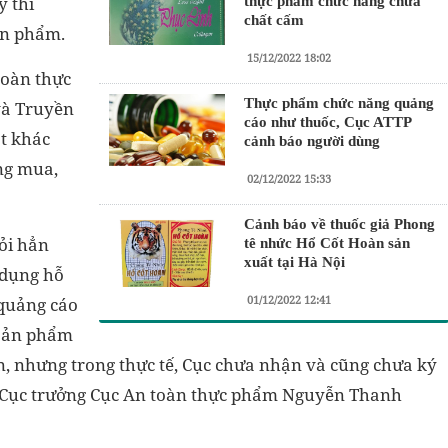
ý thì
thực phẩm chức năng chứa
chất cấm
ản phẩm.
15/12/2022 18:02
toàn thực
Thực phẩm chức năng quảng
và Truyền
cáo như thuốc, Cục ATTP
ặt khác
cảnh báo người dùng
ng mua,
02/12/2022 15:33
Cảnh báo về thuốc giả Phong
ỏi hẳn
tê nhức Hổ Cốt Hoàn sản
xuất tại Hà Nội
 dụng hỗ
01/12/2022 12:41
 quảng cáo
 sản phẩm
, nhưng trong thực tế, Cục chưa nhận và cũng chưa ký
, Cục trưởng Cục An toàn thực phẩm Nguyễn Thanh