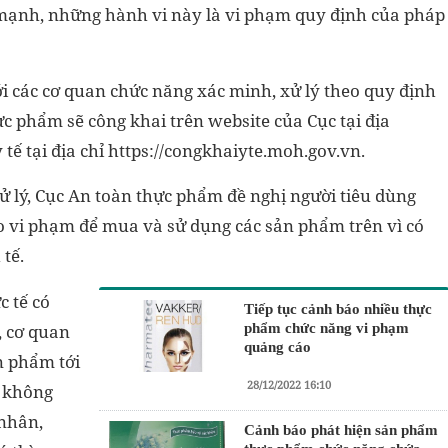
ạnh, những hành vi này là vi phạm quy định của pháp
 các cơ quan chức năng xác minh, xử lý theo quy định
ực phẩm sẽ công khai trên website của Cục tại địa
tế tại địa chỉ https://congkhaiyte.moh.gov.vn.
ử lý, Cục An toàn thực phẩm đề nghị người tiêu dùng
o vi phạm để mua và sử dụng các sản phẩm trên vì có
tế.
c tế có
Tiếp tục cảnh báo nhiều thực
, cơ quan
phẩm chức năng vi phạm
quảng cáo
n phẩm tới
28/12/2022 16:10
 không
 nhân,
Cảnh báo phát hiện sản phẩm