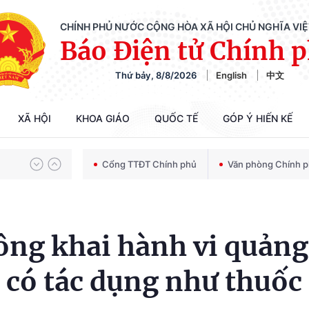
CHÍNH PHỦ NƯỚC CỘNG HÒA XÃ HỘI CHỦ NGHĨA VI
Báo Điện tử Chính 
Thứ bảy, 8/8/2026
English
中文
Chiến dịch 500 ngày đêm tìm kiếm, quy tập và xác định danh tính hài cốt liệt sĩ
XÃ HỘI
KHOA GIÁO
QUỐC TẾ
GÓP Ý HIẾN KẾ
Bảo vệ nền tảng tư tưởng của Đảng trong kỷ nguyên phát triển mới
Cổng TTĐT Chính phủ
Văn phòng Chính 
Chiến dịch 500 ngày đêm tìm kiếm, quy tập và xác định danh tính hài cốt liệt sĩ
 công khai hành vi quảng
 có tác dụng như thuốc