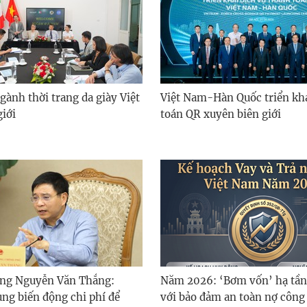
gành thời trang da giày Việt
Việt Nam-Hàn Quốc triển kh
giới
toán QR xuyên biên giới
ớng Nguyễn Văn Thắng:
Năm 2026: ‘Bơm vốn’ hạ tầng
ụng biến động chi phí để
với bảo đảm an toàn nợ công