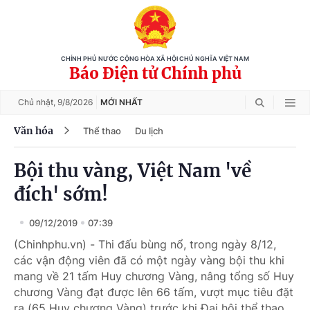
CHÍNH PHỦ NƯỚC CỘNG HÒA XÃ HỘI CHỦ NGHĨA VIỆT NAM
Báo Điện tử Chính phủ
Chủ nhật,
9/8/2026
MỚI NHẤT
Văn hóa
Thể thao
Du lịch
Bội thu vàng, Việt Nam 'về
đích' sớm!
09/12/2019
07:39
(Chinhphu.vn) - Thi đấu bùng nổ, trong ngày 8/12,
các vận động viên đã có một ngày vàng bội thu khi
mang về 21 tấm Huy chương Vàng, nâng tổng số Huy
chương Vàng đạt được lên 66 tấm, vượt mục tiêu đặt
ra (65 Huy chương Vàng) trước khi Đại hội thể thao