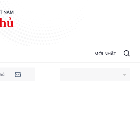
ỆT NAM
phủ
MỚI NHẤT
phủ
An Giang
Bắc Ninh
Cao Bằng