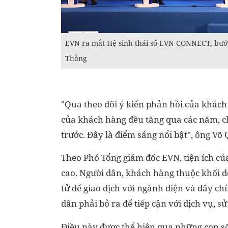
EVN ra mắt Hệ sinh thái số EVN CONNECT, bước 
Thắng
"Qua theo dõi ý kiến phản hồi của khác
của khách hàng đều tăng qua các năm, ch
trước. Đây là điểm sáng nổi bật", ông 
Theo Phó Tổng giám đốc EVN, tiện ích c
cao. Người dân, khách hàng thuộc khối 
tử để giao dịch với ngành điện và đây chín
dân phải bỏ ra để tiếp cận với dịch vụ, s
Điều này được thể hiện qua những con số 