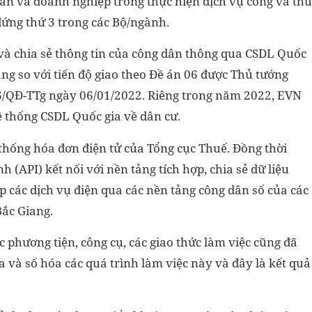
dân và doanh nghiệp trong thực hiện dịch vụ công và thủ
ứng thứ 3 trong các Bộ/ngành.
c và chia sẻ thông tin của công dân thông qua CSDL Quốc
ng so với tiến độ giao theo Đề án 06 được Thủ tướng
6/QĐ-TTg ngày 06/01/2022. Riêng trong năm 2022, EVN
ệ thống CSDL Quốc gia về dân cư.
ệ thống hóa đơn điện tử của Tổng cục Thuế. Đồng thời
nh (API) kết nối với nền tảng tích hợp, chia sẻ dữ liệu
p các dịch vụ điện qua các nền tảng công dân số của các
Bắc Giang.
c phương tiện, công cụ, các giao thức làm việc cũng đã
a và số hóa các quá trình làm việc này và đây là kết quả