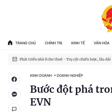
Phát triển kinh tế nhà nước trong kỷ nguyên mới
100 ngày xử lý các điểm nghẽn về chuyển đổi số
TRANG CHỦ
CHÍNH TRỊ
KINH TẾ
VĂN HÓA
Phát triển nhà ở cho thuê - Trụ cột chiến lược, lâu dài
Phát triển kinh tế nhà nước trong kỷ nguyên mới
KINH DOANH
DOANH NGHIỆP
Bước đột phá tro
EVN