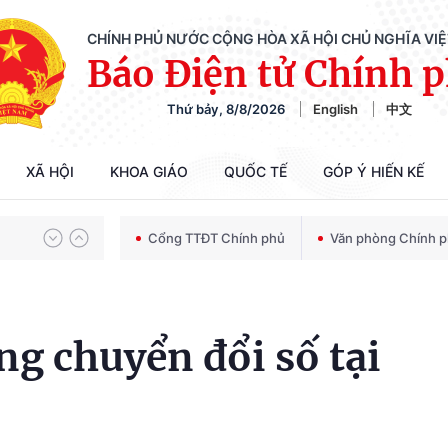
CHÍNH PHỦ NƯỚC CỘNG HÒA XÃ HỘI CHỦ NGHĨA VI
Báo Điện tử Chính 
Thứ bảy, 8/8/2026
English
中文
Chiến dịch 500 ngày đêm tìm kiếm, quy tập và xác định danh tính hài cốt liệt sĩ
XÃ HỘI
KHOA GIÁO
QUỐC TẾ
GÓP Ý HIẾN KẾ
Bảo vệ nền tảng tư tưởng của Đảng trong kỷ nguyên phát triển mới
Cổng TTĐT Chính phủ
Văn phòng Chính 
Chiến dịch 500 ngày đêm tìm kiếm, quy tập và xác định danh tính hài cốt liệt sĩ
ng chuyển đổi số tại