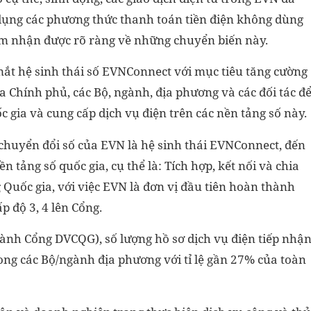
dụng các phương thức thanh toán tiền điện không dùng
ảm nhận được rõ ràng về những chuyển biến này.
ắt hệ sinh thái số EVNConnect với mục tiêu tăng cường
ủa Chính phủ, các Bộ, ngành, địa phương và các đối tác đ
c gia và cung cấp dịch vụ điện trên các nền tảng số này.
chuyển đổi số của EVN là hệ sinh thái EVNConnect, đến
n tảng số quốc gia, cụ thể là: Tích hợp, kết nối và chia
g Quốc gia, với việc EVN là đơn vị đầu tiên hoàn thành
p độ 3, 4 lên Cổng.
nh Cổng DVCQG), số lượng hồ sơ dịch vụ điện tiếp nhậ
ng các Bộ/ngành địa phương với tỉ lệ gần 27% của toàn