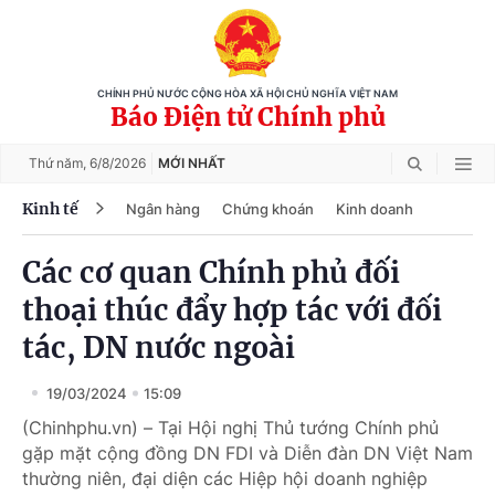
CHÍNH PHỦ NƯỚC CỘNG HÒA XÃ HỘI CHỦ NGHĨA VIỆT NAM
Báo Điện tử Chính phủ
Thứ năm,
6/8/2026
MỚI NHẤT
Kinh tế
Ngân hàng
Chứng khoán
Kinh doanh
Các cơ quan Chính phủ đối
thoại thúc đẩy hợp tác với đối
tác, DN nước ngoài
19/03/2024
15:09
(Chinhphu.vn) – Tại Hội nghị Thủ tướng Chính phủ
gặp mặt cộng đồng DN FDI và Diễn đàn DN Việt Nam
thường niên, đại diện các Hiệp hội doanh nghiệp