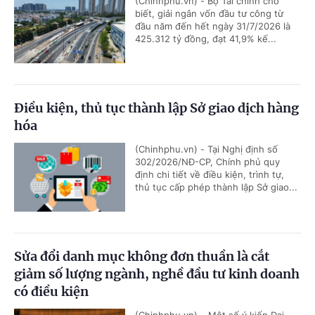
(Chinhphu.vn) - Bộ Tài chính cho
biết, giải ngân vốn đầu tư công từ
đầu năm đến hết ngày 31/7/2026 là
425.312 tỷ đồng, đạt 41,9% kế...
Điều kiện, thủ tục thành lập Sở giao dịch hàng
hóa
(Chinhphu.vn) - Tại Nghị định số
302/2026/NĐ-CP, Chính phủ quy
định chi tiết về điều kiện, trình tự,
thủ tục cấp phép thành lập Sở giao...
Sửa đổi danh mục không đơn thuần là cắt
giảm số lượng ngành, nghề đầu tư kinh doanh
có điều kiện
(Chinhphu.vn) – Một số ý kiến Đại