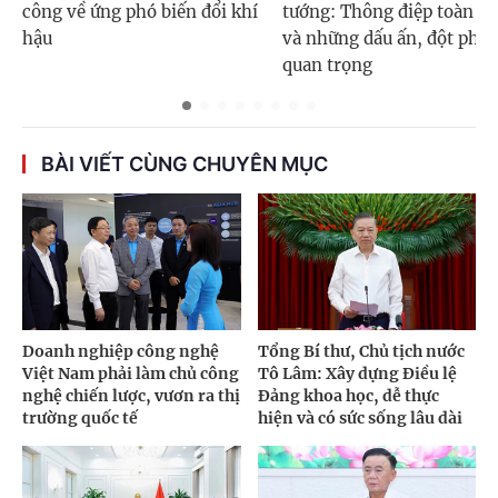
công về ứng phó biến đổi khí
tướng: Thông điệp toàn cầ
hậu
và những dấu ấn, đột phá
quan trọng
BÀI VIẾT CÙNG CHUYÊN MỤC
Doanh nghiệp công nghệ
Tổng Bí thư, Chủ tịch nước
Việt Nam phải làm chủ công
Tô Lâm: Xây dựng Điều lệ
nghệ chiến lược, vươn ra thị
Đảng khoa học, dễ thực
trường quốc tế
hiện và có sức sống lâu dài