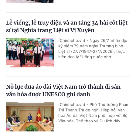
Lễ viếng, lễ truy điệu và an táng 34 hài cốt liệt
sĩ tại Nghĩa trang Liệt sĩ Vị Xuyên
(Chinhphu.vn) - Ngày 26/7, nhân dịp
kỷ niệm 79 năm ngày Thương binh-
Liệt sĩ (27/7/1947-27/7/2026); thực
hiện đạo lý "Uống nước nhớ...
Nỗ lực đưa áo dài Việt Nam trở thành di sản
văn hóa được UNESCO ghi danh
(Chinhphu.vn) - Phó Thủ tướng Phạm
Thị Thanh Trà đề nghị Hiệp hội Văn
hóa Áo dài Việt Nam phối hợp với Bộ
Văn hóa, Thể thao và Du lịch đẩy...