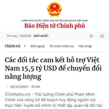
CHÍNH PHỦ NƯỚC CỘNG HÒA XÃ HỘI CHỦ NGHĨA VIỆT NAM
Báo Điện tử Chính phủ
Thứ sáu,
7/8/2026
MỚI NHẤT
Chính trị
Đối ngoại
Tổ chức nhân sự
Hội nhập
Các đối tác cam kết hỗ trợ Việt
Nam 15,5 tỷ USD để chuyển đổi
năng lượng
02/12/2023
01:04
(Chinhphu.vn) - Thủ tướng Chính phủ Phạm Minh
Chính vừa công bố Kế hoạch huy động nguồn lực
thực hiện Tuyên bố chính trị thiết lập quan hệ đối tác