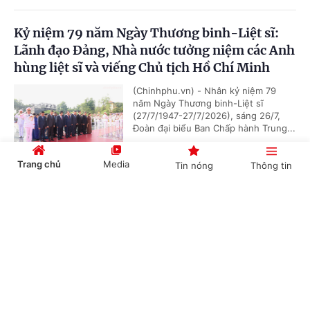
Kỷ niệm 79 năm Ngày Thương binh-Liệt sĩ:
Lãnh đạo Đảng, Nhà nước tưởng niệm các Anh
hùng liệt sĩ và viếng Chủ tịch Hồ Chí Minh
(Chinhphu.vn) - Nhân kỷ niệm 79
năm Ngày Thương binh-Liệt sĩ
(27/7/1947-27/7/2026), sáng 26/7,
Đoàn đại biểu Ban Chấp hành Trung...
Trang chủ
Media
Tin nóng
Thông tin
Chủ tịch Quốc hội Campuchia sẽ thăm chính
Cổng TTĐT Chính phủ
English
中文
thức Việt Nam
(Chinhphu.vn) - Nhận lời mời của Chủ
tịch Quốc hội Trần Thanh Mẫn, Chủ
tịch Quốc hội Campuchia Samdech
Khuon Sudary sẽ thăm chính thức...
Chuyên mục