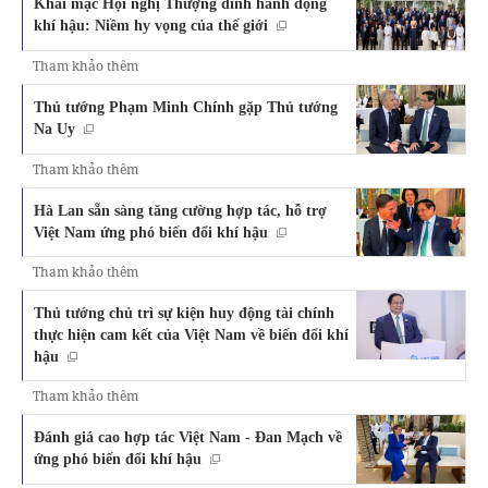
Khai mạc Hội nghị Thượng đỉnh hành động
khí hậu: Niềm hy vọng của thế giới
Tham khảo thêm
Thủ tướng Phạm Minh Chính gặp Thủ tướng
Na Uy
Tham khảo thêm
Hà Lan sẵn sàng tăng cường hợp tác, hỗ trợ
Việt Nam ứng phó biến đổi khí hậu
Tham khảo thêm
Thủ tướng chủ trì sự kiện huy động tài chính
thực hiện cam kết của Việt Nam về biến đổi khí
hậu
Tham khảo thêm
Đánh giá cao hợp tác Việt Nam - Đan Mạch về
ứng phó biến đổi khí hậu