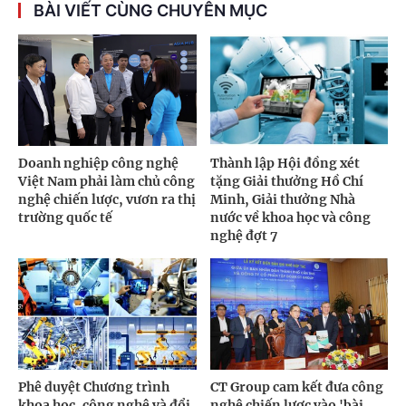
BÀI VIẾT CÙNG CHUYÊN MỤC
Doanh nghiệp công nghệ
Thành lập Hội đồng xét
Việt Nam phải làm chủ công
tặng Giải thưởng Hồ Chí
nghệ chiến lược, vươn ra thị
Minh, Giải thưởng Nhà
trường quốc tế
nước về khoa học và công
nghệ đợt 7
Phê duyệt Chương trình
CT Group cam kết đưa công
khoa học, công nghệ và đổi
nghệ chiến lược vào 'bài