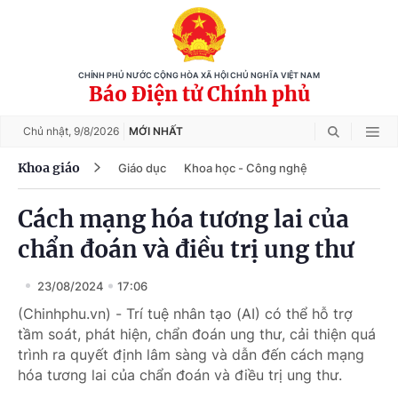
CHÍNH PHỦ NƯỚC CỘNG HÒA XÃ HỘI CHỦ NGHĨA VIỆT NAM
Báo Điện tử Chính phủ
Chủ nhật,
9/8/2026
MỚI NHẤT
Khoa giáo
Giáo dục
Khoa học - Công nghệ
Cách mạng hóa tương lai của
chẩn đoán và điều trị ung thư
23/08/2024
17:06
(Chinhphu.vn) - Trí tuệ nhân tạo (AI) có thể hỗ trợ
tầm soát, phát hiện, chẩn đoán ung thư, cải thiện quá
trình ra quyết định lâm sàng và dẫn đến cách mạng
hóa tương lai của chẩn đoán và điều trị ung thư.