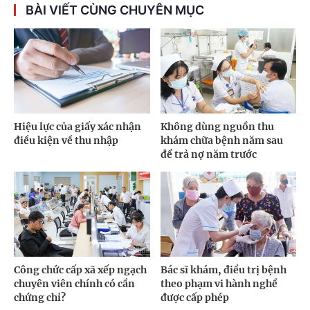
BÀI VIẾT CÙNG CHUYÊN MỤC
Hiệu lực của giấy xác nhận
Không dùng nguồn thu
điều kiện về thu nhập
khám chữa bệnh năm sau
để trả nợ năm trước
Công chức cấp xã xếp ngạch
Bác sĩ khám, điều trị bệnh
chuyên viên chính có cần
theo phạm vi hành nghề
chứng chỉ?
được cấp phép