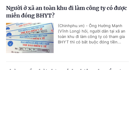
Người ở xã an toàn khu đi làm công ty có được
miễn đóng BHYT?
(Chinhphu.vn) - Ông Hường Mạnh
(Vĩnh Long) hỏi, người dân tại xã an
toàn khu đi làm công ty có tham gia
BHYT thì có bắt buộc đóng tiền...
Chủ nguồn thải chịu trách nhiệm chuyển giao
chất thải
Cổng TTĐT Chính phủ
English
中文
(Chinhphu.vn) - Công ty ông Nguyễn
Đức Thịnh (Gia Lai) có lượng bao
Trang chủ
Media
Tin nóng
Thông tin
cước (polypropylene) thải ra từ quá
trình nhận hàng nguyên liệu của...
Chuyên mục