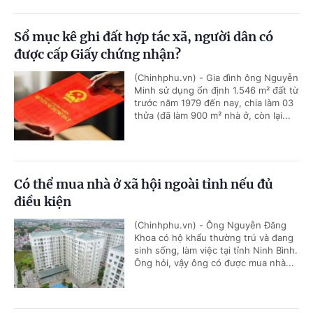
Sổ mục kê ghi đất hợp tác xã, người dân có
được cấp Giấy chứng nhận?
(Chinhphu.vn) - Gia đình ông Nguyễn
Minh sử dụng ổn định 1.546 m² đất từ
trước năm 1979 đến nay, chia làm 03
thửa (đã làm 900 m² nhà ở, còn lại...
Có thể mua nhà ở xã hội ngoài tỉnh nếu đủ
điều kiện
(Chinhphu.vn) - Ông Nguyễn Đăng
Khoa có hộ khẩu thường trú và đang
sinh sống, làm việc tại tỉnh Ninh Bình.
Ông hỏi, vậy ông có được mua nhà...