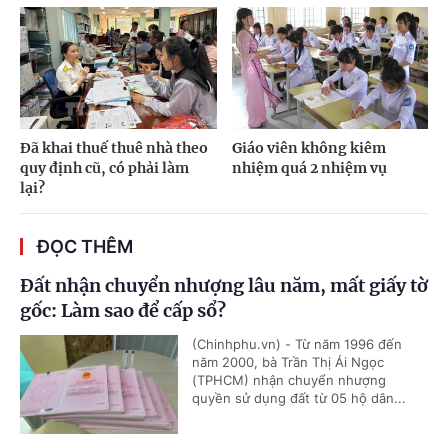
Đã khai thuế thuê nhà theo
Giáo viên không kiêm
quy định cũ, có phải làm
nhiệm quá 2 nhiệm vụ
lại?
ĐỌC THÊM
Đất nhận chuyển nhượng lâu năm, mất giấy tờ
gốc: Làm sao để cấp sổ?
(Chinhphu.vn) - Từ năm 1996 đến
năm 2000, bà Trần Thị Ái Ngọc
(TPHCM) nhận chuyển nhượng
quyền sử dụng đất từ 05 hộ dân...