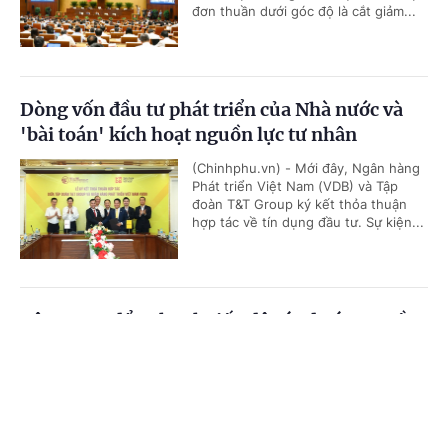
đơn thuần dưới góc độ là cắt giảm...
Dòng vốn đầu tư phát triển của Nhà nước và
'bài toán' kích hoạt nguồn lực tư nhân
(Chinhphu.vn) - Mới đây, Ngân hàng
Phát triển Việt Nam (VDB) và Tập
đoàn T&T Group ký kết thỏa thuận
hợp tác về tín dụng đầu tư. Sự kiện...
Tập trung đẩy nhanh tiến độ các dự án truyền
tải điện trên địa bàn tỉnh Đắk Lắk
Cổng TTĐT Chính phủ
English
中文
(Chinhphu.vn) - Trong buổi làm việc
với UBND tỉnh Đắk Lắk sáng nay
Trang chủ
Media
Tin nóng
Thông tin
(5/8), Tổng công ty Truyền tải điện
quốc gia (EVNNPT) đã nêu lên...