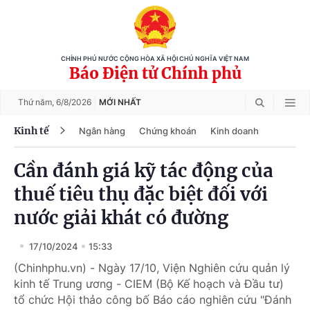
CHÍNH PHỦ NƯỚC CỘNG HÒA XÃ HỘI CHỦ NGHĨA VIỆT NAM
Báo Điện tử Chính phủ
Thứ năm,
6/8/2026
MỚI NHẤT
Kinh tế
Ngân hàng
Chứng khoán
Kinh doanh
Cần đánh giá kỹ tác động của
thuế tiêu thụ đặc biệt đối với
nước giải khát có đường
17/10/2024
15:33
(Chinhphu.vn) - Ngày 17/10, Viện Nghiên cứu quản lý
kinh tế Trung ương - CIEM (Bộ Kế hoạch và Đầu tư)
tổ chức Hội thảo công bố Báo cáo nghiên cứu "Đánh