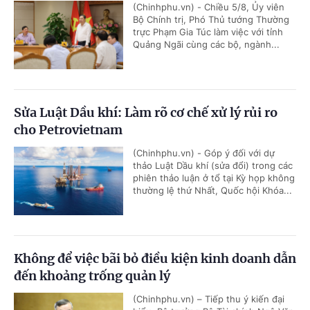
(Chinhphu.vn) - Chiều 5/8, Ủy viên
Bộ Chính trị, Phó Thủ tướng Thường
trực Phạm Gia Túc làm việc với tỉnh
Quảng Ngãi cùng các bộ, ngành...
Sửa Luật Dầu khí: Làm rõ cơ chế xử lý rủi ro
cho Petrovietnam
(Chinhphu.vn) - Góp ý đối với dự
thảo Luật Dầu khí (sửa đổi) trong các
phiên thảo luận ở tổ tại Kỳ họp không
thường lệ thứ Nhất, Quốc hội Khóa...
Không để việc bãi bỏ điều kiện kinh doanh dẫn
đến khoảng trống quản lý
(Chinhphu.vn) – Tiếp thu ý kiến đại