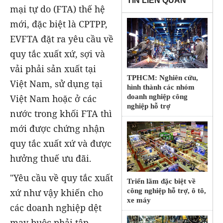
TIN LIÊN QUAN
mại tự do (FTA) thế hệ
mới, đặc biệt là CPTPP,
EVFTA đặt ra yêu cầu về
quy tắc xuất xứ, sợi và
vải phải sản xuất tại
TPHCM: Nghiên cứu,
Việt Nam, sử dụng tại
hình thành các nhóm
doanh nghiệp công
Việt Nam hoặc ở các
nghiệp hỗ trợ
nước trong khối FTA thì
mới được chứng nhận
quy tắc xuất xứ và được
hưởng thuế ưu đãi.
"Yêu cầu về quy tắc xuất
Triển lãm đặc biệt về
xứ như vậy khiến cho
công nghiệp hỗ trợ, ô tô,
xe máy
các doanh nghiệp dệt
may buộc phải tập