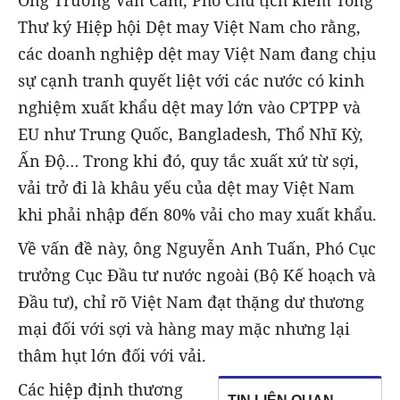
Ông Trương Văn Cẩm, Phó Chủ tịch kiêm Tổng
Thư ký Hiệp hội Dệt may Việt Nam cho rằng,
các doanh nghiệp dệt may Việt Nam đang chịu
sự cạnh tranh quyết liệt với các nước có kinh
nghiệm xuất khẩu dệt may lớn vào CPTPP và
EU như Trung Quốc, Bangladesh, Thổ Nhĩ Kỳ,
Ấn Độ… Trong khi đó, quy tắc xuất xứ từ sợi,
vải trở đi là khâu yếu của dệt may Việt Nam
khi phải nhập đến 80% vải cho may xuất khẩu.
Về vấn đề này, ông Nguyễn Anh Tuấn, Phó Cục
trưởng Cục Đầu tư nước ngoài (Bộ Kế hoạch và
Đầu tư), chỉ rõ Việt Nam đạt thặng dư thương
mại đối với sợi và hàng may mặc nhưng lại
thâm hụt lớn đối với vải.
Các hiệp định thương