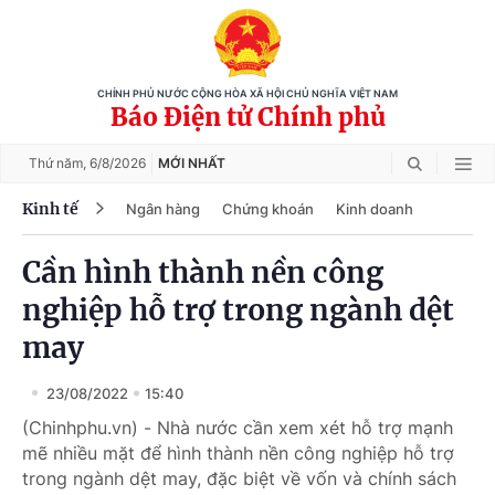
CHÍNH PHỦ NƯỚC CỘNG HÒA XÃ HỘI CHỦ NGHĨA VIỆT NAM
Báo Điện tử Chính phủ
Thứ năm,
6/8/2026
MỚI NHẤT
Kinh tế
Ngân hàng
Chứng khoán
Kinh doanh
Cần hình thành nền công
nghiệp hỗ trợ trong ngành dệt
may
23/08/2022
15:40
(Chinhphu.vn) - Nhà nước cần xem xét hỗ trợ mạnh
mẽ nhiều mặt để hình thành nền công nghiệp hỗ trợ
trong ngành dệt may, đặc biệt về vốn và chính sách