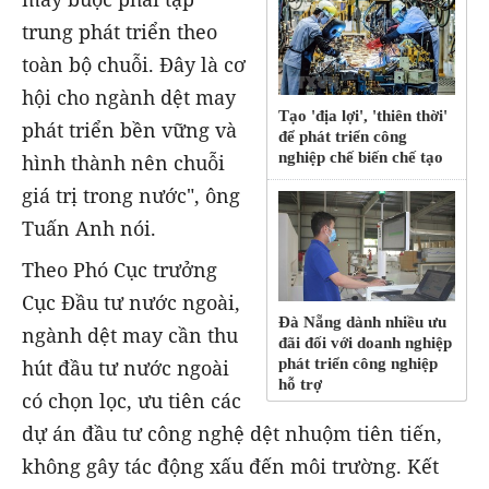
trung phát triển theo
toàn bộ chuỗi. Đây là cơ
hội cho ngành dệt may
Tạo 'địa lợi', 'thiên thời'
phát triển bền vững và
để phát triển công
nghiệp chế biến chế tạo
hình thành nên chuỗi
giá trị trong nước", ông
Tuấn Anh nói.
Theo Phó Cục trưởng
Cục Đầu tư nước ngoài,
Đà Nẵng dành nhiều ưu
ngành dệt may cần thu
đãi đối với doanh nghiệp
hút đầu tư nước ngoài
phát triển công nghiệp
hỗ trợ
có chọn lọc, ưu tiên các
dự án đầu tư công nghệ dệt nhuộm tiên tiến,
không gây tác động xấu đến môi trường. Kết