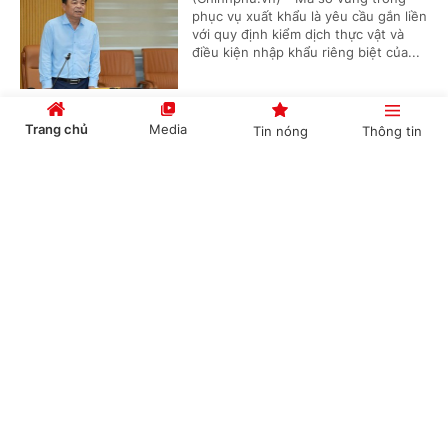
phục vụ xuất khẩu là yêu cầu gắn liền
với quy định kiểm dịch thực vật và
điều kiện nhập khẩu riêng biệt của...
Trang chủ
Media
Tin nóng
Thông tin
Trưng mua, trưng dụng tài sản phải bảo đảm
hài hòa lợi ích
Cổng TTĐT Chính phủ
English
中文
(Chinhphu.vn) - Bộ Tài chính đang
hoàn thiện dự án Luật Trưng mua,
trưng dụng tài sản (sửa đổi) để trình
Quốc hội vào kỳ họp tháng...
Chuyên mục
Lãi 2.611 tỷ đồng sau 6 tháng, GELEX tiếp tục
CHÍNH TRỊ
KINH TẾ
đầu tư cho chu kỳ tăng trưởng mới
VĂN HÓA
XÃ HỘI
(Chinhphu.vn) - Động lực từ các lĩnh
vực kinh doanh cốt lõi, đặc biệt là