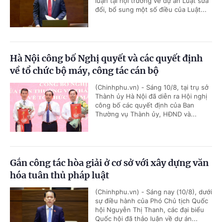
luận tại hội trường về dự án Luật sửa
đổi, bổ sung một số điều của Luật...
Hà Nội công bố Nghị quyết và các quyết định
về tổ chức bộ máy, công tác cán bộ
(Chinhphu.vn) - Sáng 10/8, tại trụ sở
Thành ủy Hà Nội đã diễn ra Hội nghị
công bố các quyết định của Ban
Thường vụ Thành ủy, HĐND và...
Gắn công tác hòa giải ở cơ sở với xây dựng văn
hóa tuân thủ pháp luật
(Chinhphu.vn) - Sáng nay (10/8), dưới
sự điều hành của Phó Chủ tịch Quốc
hội Nguyễn Thị Thanh, các đại biểu
Quốc hội đã thảo luận về dự án...