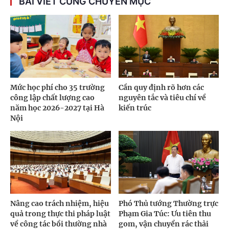
BÀI VIẾT CÙNG CHUYÊN MỤC
Mức học phí cho 35 trường
Cần quy định rõ hơn các
công lập chất lượng cao
nguyên tắc và tiêu chí về
năm học 2026-2027 tại Hà
kiến trúc
Nội
Nâng cao trách nhiệm, hiệu
Phó Thủ tướng Thường trực
quả trong thực thi pháp luật
Phạm Gia Túc: Ưu tiên thu
về công tác bồi thường nhà
gom, vận chuyển rác thải