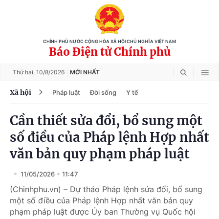
CHÍNH PHỦ NƯỚC CỘNG HÒA XÃ HỘI CHỦ NGHĨA VIỆT NAM
Báo Điện tử Chính phủ
Thứ hai,
10/8/2026
MỚI NHẤT
Xã hội
Pháp luật
Đời sống
Y tế
Cần thiết sửa đổi, bổ sung một
số điều của Pháp lệnh Hợp nhất
văn bản quy phạm pháp luật
11/05/2026
11:47
(Chinhphu.vn) – Dự thảo Pháp lệnh sửa đổi, bổ sung
một số điều của Pháp lệnh Hợp nhất văn bản quy
phạm pháp luật được Ủy ban Thường vụ Quốc hội