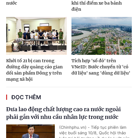
nước
khi thí điểm xe ba bánh
điện
Khởi tố 21 bị can trong
Tích hợp 'sổ đỏ' trên
đường dây quảng cáo gian
VNeID: Bước chuyển từ 'có
dối sản phẩm Đông y trên
dữ liệu' sang 'dùng dữ liệu'
mạng xã hội
ĐỌC THÊM
Đưa lao động chất lượng cao ra nước ngoài
phải gắn với nhu cầu nhân lực trong nước
(Chinhphu.vn) - Tiếp tục phiên làm
việc buổi sáng 10/8, Quốc hội thảo