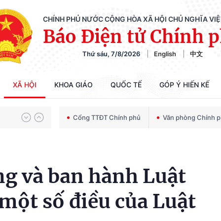
CHÍNH PHỦ NƯỚC CỘNG HÒA XÃ HỘI CHỦ NGHĨA VI
Báo Điện tử Chính 
Chiến dịch 500 ngày đêm tìm kiếm, quy tập và xác định danh tính hài cốt liệt sĩ
Thứ sáu, 7/8/2026
English
中文
Bảo vệ nền tảng tư tưởng của Đảng trong kỷ nguyên phát triển mới
XÃ HỘI
KHOA GIÁO
QUỐC TẾ
GÓP Ý HIẾN KẾ
Cổng TTĐT Chính phủ
Văn phòng Chính 
Chiến dịch 500 ngày đêm tìm kiếm, quy tập và xác định danh tính hài cốt liệt sĩ
ng và ban hành Luật
 một số điều của Luật