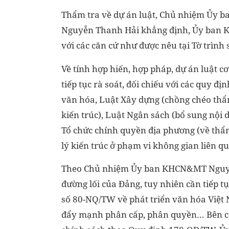
Thẩm tra về dự án luật, Chủ nhiệm Ủy 
Nguyễn Thanh Hải khẳng định, Ủy ban KH
với các căn cứ như được nêu tại Tờ trình
Về tính hợp hiến, hợp pháp, dự án luật c
tiếp tục rà soát, đối chiếu với các quy đ
văn hóa, Luật Xây dựng (chồng chéo th
kiến trúc), Luật Ngân sách (bổ sung nội 
Tổ chức chính quyền địa phương (về thẩ
lý kiến trúc ở phạm vi không gian liên qu
Theo Chủ nhiệm Ủy ban KHCN&MT Nguyễn
đường lối của Đảng, tuy nhiên cần tiếp t
số 80-NQ/TW về phát triển văn hóa Việt
đẩy mạnh phân cấp, phân quyền… Bên cạ