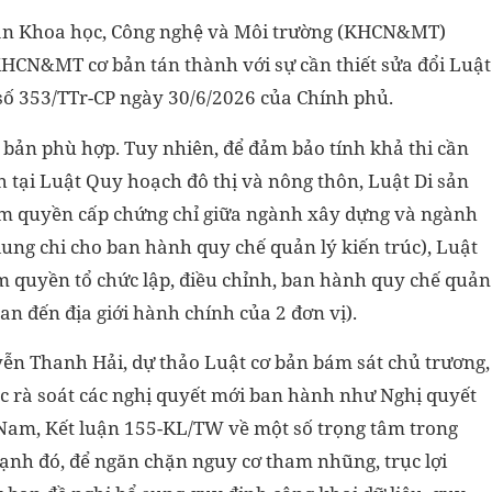
ban Khoa học, Công nghệ và Môi trường (KHCN&MT)
CN&MT cơ bản tán thành với sự cần thiết sửa đổi Luật
 số 353/TTr-CP ngày 30/6/2026 của Chính phủ.
ơ bản phù hợp. Tuy nhiên, để đảm bảo tính khả thi cần
ịnh tại Luật Quy hoạch đô thị và nông thôn, Luật Di sản
ẩm quyền cấp chứng chỉ giữa ngành xây dựng và ngành
dung chi cho ban hành quy chế quản lý kiến trúc), Luật
m quyền tổ chức lập, điều chỉnh, ban hành quy chế quản
an đến địa giới hành chính của 2 đơn vị).
 Thanh Hải, dự thảo Luật cơ bản bám sát chủ trương,
ục rà soát các nghị quyết mới ban hành như Nghị quyết
 Nam, Kết luận 155-KL/TW về một số trọng tâm trong
nh đó, để ngăn chặn nguy cơ tham nhũng, trục lợi