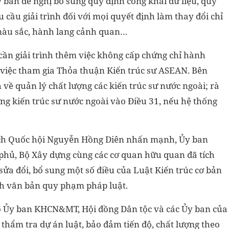
ban đề nghị bổ sung quy định công khai dữ liệu, quy
 cầu giải trình đối với mọi quyết định làm thay đổi chỉ
, màu sắc, hành lang cảnh quan…
, cần giải trình thêm việc không cấp chứng chỉ hành
g việc tham gia Thỏa thuận Kiến trúc sư ASEAN. Bên
 về quản lý chất lượng các kiến trúc sư nước ngoài; rà
ng kiến trúc sư nước ngoài vào Điều 31, nếu hệ thống
tịch Quốc hội Nguyễn Hồng Diên nhấn mạnh, Ủy ban
phủ, Bộ Xây dựng cùng các cơ quan hữu quan đã tích
sửa đổi, bổ sung một số điều của Luật Kiến trúc cơ bản
h văn bản quy phạm pháp luật.
o Ủy ban KHCN&MT, Hội đồng Dân tộc và các Ủy ban của
 thẩm tra dự án luật, bảo đảm tiến độ, chất lượng theo