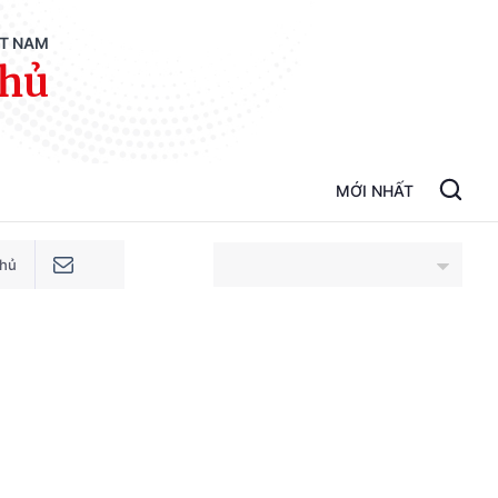
ỆT NAM
phủ
MỚI NHẤT
phủ
An Giang
Bắc Ninh
Cao Bằng