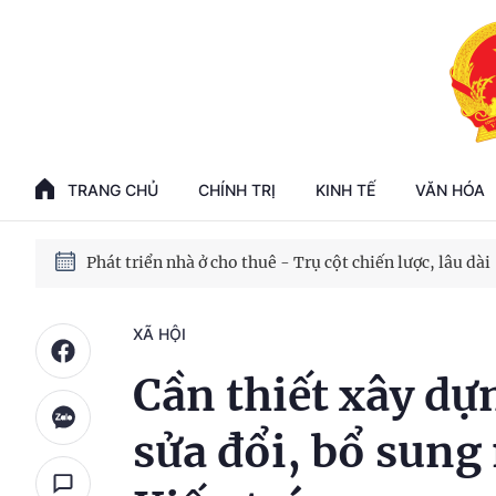
Phát triển kinh tế nhà nước trong kỷ nguyên mới
100 ngày xử lý các điểm nghẽn về chuyển đổi số
TRANG CHỦ
CHÍNH TRỊ
KINH TẾ
VĂN HÓA
Phát triển nhà ở cho thuê - Trụ cột chiến lược, lâu dài
Phát triển kinh tế nhà nước trong kỷ nguyên mới
XÃ HỘI
Cần thiết xây dự
sửa đổi, bổ sung