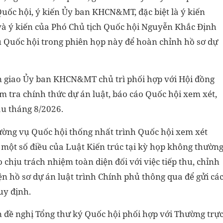
uốc hội, ý kiến Ủy ban KHCN&MT, đặc biệt là ý kiến
 và ý kiến của Phó Chủ tịch Quốc hội Nguyễn Khắc Định
 Quốc hội trong phiên họp này để hoàn chỉnh hồ sơ dự
 giao Ủy ban KHCN&MT chủ trì phối hợp với Hội đồng
ẩm tra chính thức dự án luật, báo cáo Quốc hội xem xét,
ầu tháng 8/2026.
ường vụ Quốc hội thống nhất trình Quốc hội xem xét
g một số điều của Luật Kiến trúc tại kỳ họp không thườn
o chịu trách nhiệm toàn diện đối với việc tiếp thu, chỉnh
iện hồ sơ dự án luật trình Chính phủ thông qua để gửi cá
uy định.
 đề nghị Tổng thư ký Quốc hội phối hợp với Thường trự