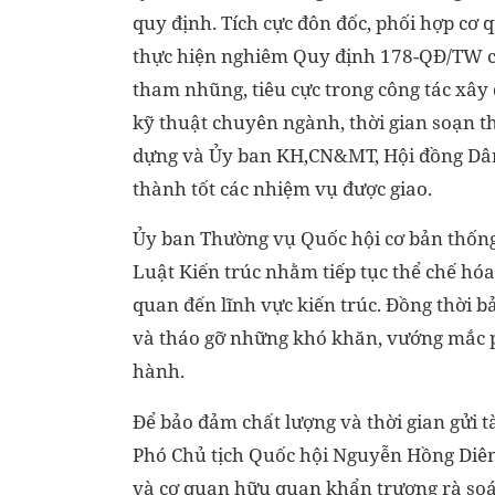
quy định. Tích cực đôn đốc, phối hợp cơ q
thực hiện nghiêm Quy định 178-QĐ/TW củ
tham nhũng, tiêu cực trong công tác xây 
kỹ thuật chuyên ngành, thời gian soạn t
dựng và Ủy ban KH,CN&MT, Hội đồng Dân t
thành tốt các nhiệm vụ được giao.
Ủy ban Thường vụ Quốc hội cơ bản thống 
Luật Kiến trúc nhằm tiếp tục thể chế hóa 
quan đến lĩnh vực kiến trúc. Đồng thời 
và tháo gỡ những khó khăn, vướng mắc ph
hành.
Để bảo đảm chất lượng và thời gian gửi tà
Phó Chủ tịch Quốc hội Nguyễn Hồng Diên 
và cơ quan hữu quan khẩn trương rà soát,