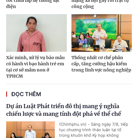
tốc chưa lắp hệ thống sạc
mạng xã hội gây rối trật tự
điện
công cộng
Xác minh, xử lý vụ bảo mẫu
Thống nhất cơ chế phân
có hành vi bạo hành trẻ em
cấp, tăng cường hậu kiểm
tại cơ sở mầm non ở
trong lĩnh vực nông nghiệp
TPHCM
ĐỌC THÊM
Dự án Luật Phát triển đô thị mang ý nghĩa
chiến lược và mang tính đột phá về thể chế
(Chinhphu.vn) - Sáng ngày 7/8, tiếp
tục chương trình thảo luận tại tổ
trong khuôn khổ Kỳ họp không