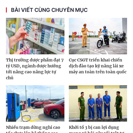
BÀI VIẾT CÙNG CHUYÊN MỤC
Thị trường dược phẩm đạt 7
Cục CSGT triển khai chiến
tỷ USD, ngành dược hướng
dịch đào tạo kỹ năng lái xe
tới nâng cao năng lực tự
máy an toàn trên toàn quốc
chủ
Nhiều trạm dừng nghỉ cao
Khởi tố 3 bị can lợi dụng