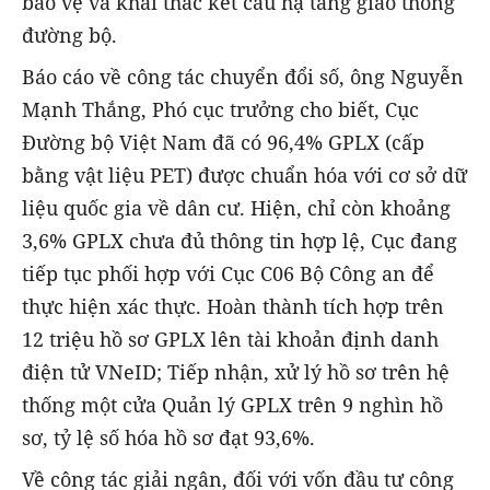
bảo vệ và khai thác kết cấu hạ tầng giao thông
đường bộ.
Báo cáo về công tác chuyển đổi số, ông Nguyễn
Mạnh Thắng, Phó cục trưởng cho biết, Cục
Đường bộ Việt Nam đã có 96,4% GPLX (cấp
bằng vật liệu PET) được chuẩn hóa với cơ sở dữ
liệu quốc gia về dân cư. Hiện, chỉ còn khoảng
3,6% GPLX chưa đủ thông tin hợp lệ, Cục đang
tiếp tục phối hợp với Cục C06 Bộ Công an để
thực hiện xác thực. Hoàn thành tích hợp trên
12 triệu hồ sơ GPLX lên tài khoản định danh
điện tử VNeID; Tiếp nhận, xử lý hồ sơ trên hệ
thống một cửa Quản lý GPLX trên 9 nghìn hồ
sơ, tỷ lệ số hóa hồ sơ đạt 93,6%.
Về công tác giải ngân, đối với vốn đầu tư công