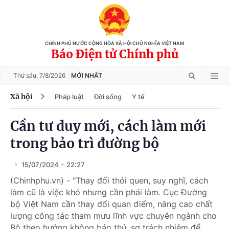
CHÍNH PHỦ NƯỚC CỘNG HÒA XÃ HỘI CHỦ NGHĨA VIỆT NAM
Báo Điện tử Chính phủ
Thứ sáu,
7/8/2026
MỚI NHẤT
Xã hội
Pháp luật
Đời sống
Y tế
Cần tư duy mới, cách làm mới
trong bảo trì đường bộ
15/07/2024
22:27
(Chinhphu.vn) - "Thay đổi thói quen, suy nghĩ, cách
làm cũ là việc khó nhưng cần phải làm. Cục Đường
bộ Việt Nam cần thay đổi quan điểm, nâng cao chất
lượng công tác tham mưu lĩnh vực chuyên ngành cho
Bộ theo hướng không bảo thủ, sợ trách nhiệm để