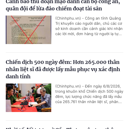
Cảnh báo thủ đoạn mạo danh cán bộ công an,
quân đội để lừa đảo chiếm đoạt tài sản
(Chinhphu.vn) - Công an tỉnh Quảng
Trị khuyến cáo người dân, chủ các cơ
sở kinh doanh cần cảnh giác khi nhận
các lời mời, đơn hàng từ người lạ tự...
Chiến dịch 500 ngày đêm: Hơn 265.000 thân
nhân liệt sĩ đã được lấy mẫu phục vụ xác định
danh tính
(Chinhphu.vn) - Đến ngày 6/8/2026,
trong khuôn khổ Chiến dịch 500 ngày
đêm, lực lượng chức năng đã lấy mẫu
của 265.761 thân nhân liệt sĩ, phân...