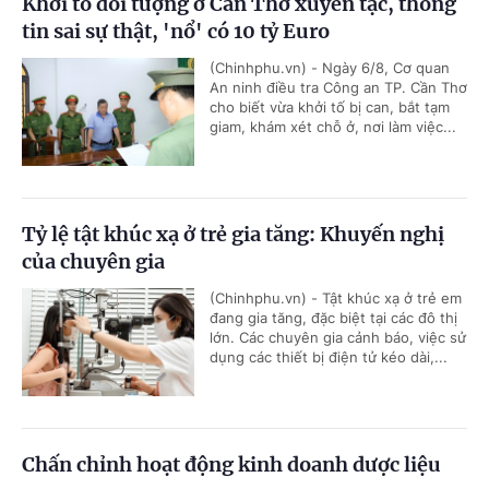
Khởi tố đối tượng ở Cần Thơ xuyên tạc, thông
tin sai sự thật, 'nổ' có 10 tỷ Euro
(Chinhphu.vn) - Ngày 6/8, Cơ quan
An ninh điều tra Công an TP. Cần Thơ
cho biết vừa khởi tố bị can, bắt tạm
giam, khám xét chỗ ở, nơi làm việc...
Tỷ lệ tật khúc xạ ở trẻ gia tăng: Khuyến nghị
của chuyên gia
(Chinhphu.vn) - Tật khúc xạ ở trẻ em
đang gia tăng, đặc biệt tại các đô thị
lớn. Các chuyên gia cảnh báo, việc sử
dụng các thiết bị điện tử kéo dài,...
Chấn chỉnh hoạt động kinh doanh dược liệu