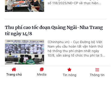
số 118/2025/NĐ-CP về thực hiện...
Thu phí cao tốc đoạn Quảng Ngãi-Nha Trang
từ ngày 14/8
(Chinhphu.vn) - Cục Đường bộ Việt
Nam yêu cầu hoàn tất vận hành thử
hệ thống thu phí chậm nhất ngày
10/8, sẵn sàng tổ chức thu phí tại 5...
Trang chủ
Media
Tin nóng
Thông tin
Hà Nội tổ chức Hội chợ Xúc tiến thương mại
nông nghiệp, sản phẩm OCOP 2026
Cổng TTĐT Chính phủ
English
中文
(Chinhphu.vn) - Nhằm đẩy mạnh
quảng bá, kết nối tiêu thụ nông sản,
sản phẩm OCOP của Thủ đô, Sở
Nông nghiệp và Môi trường Hà Nội...