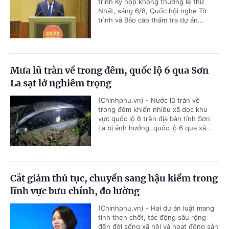
trình Kỳ họp không thường lệ thứ
Nhất, sáng 6/8, Quốc hội nghe Tờ
trình và Báo cáo thẩm tra dự án...
Mưa lũ tràn về trong đêm, quốc lộ 6 qua Sơn
La sạt lở nghiêm trọng
(Chinhphu.vn) - Nước lũ tràn về
trong đêm khiến nhiều xã dọc khu
vực quốc lộ 6 trên địa bàn tỉnh Sơn
La bị ảnh hưởng, quốc lộ 6 qua xã...
Cắt giảm thủ tục, chuyển sang hậu kiểm trong
lĩnh vực bưu chính, đo lường
(Chinhphu.vn) - Hai dự án luật mang
tính then chốt, tác động sâu rộng
đến đời sống xã hội và hoạt động sản