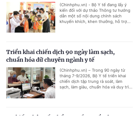
(Chinhphu.vn) - Bộ Y tế đang lấy ý
kiến đối với dự thảo Thông tư hướng
dẫn một số nội dung chính sách
khuyến khích, khen thưởng, hỗ trợ...
Triển khai chiến dịch 90 ngày làm sạch,
chuẩn hóa dữ chuyên ngành y tế
(Chinhphu.vn) – Trong 90 ngày từ
tháng 7-9/2026, Bộ Y tế triển khai
chiến dịch tập trung rà soát, làm
sạch, làm giàu, chuẩn hóa và duy trì...
Dự kiến phân cấp thẩm quyền tuyển dụng,
quản lý công chức, viên chức của Bộ Y tế
Cổng TTĐT Chính phủ
English
中文
(Chinhphu.vn) - Bộ Y tế đang lấy ý