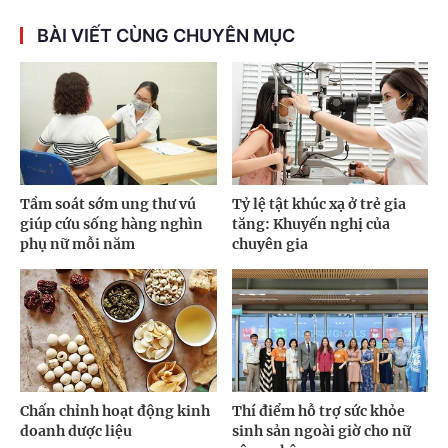
BÀI VIẾT CÙNG CHUYÊN MỤC
Tầm soát sớm ung thư vú
Tỷ lệ tật khúc xạ ở trẻ gia
giúp cứu sống hàng nghìn
tăng: Khuyến nghị của
phụ nữ mỗi năm
chuyên gia
Chấn chỉnh hoạt động kinh
Thí điểm hỗ trợ sức khỏe
doanh dược liệu
sinh sản ngoài giờ cho nữ