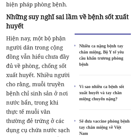
biện pháp phòng bệnh.
Những suy nghĩ sai lầm về bệnh sốt xuất
huyết
Hiện nay, một bộ phận
Nhiều ca nặng bệnh tay
người dân trong cộng
chân miệng, Bộ Y tế yêu
đồng vẫn hiểu chưa đầy
cầu khẩn trương phòng
bệnh
đủ về phòng, chống sốt
xuất huyết. Nhiều người
cho rằng, muỗi truyền
Vì sao nhiều ca bệnh sốt
bệnh chỉ sinh sản ở nơi
xuất huyết và tay chân
miệng chuyển nặng?
nước bẩn, trong khi
thực tế muỗi vằn
thường đẻ trứng ở các
Sẽ đưa vaccine phòng bệnh
tay chân miệng về Việt
dụng cụ chứa nước sạch
Nam