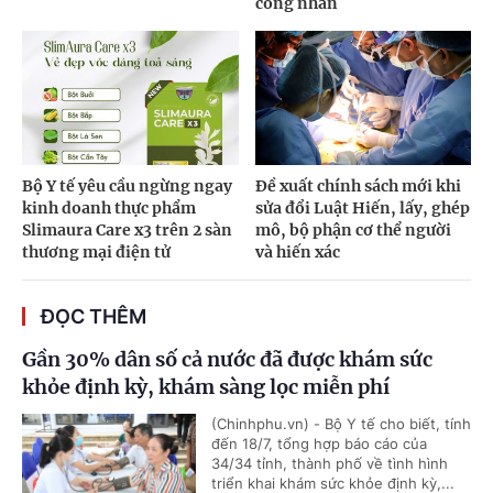
công nhân
Bộ Y tế yêu cầu ngừng ngay
Đề xuất chính sách mới khi
kinh doanh thực phẩm
sửa đổi Luật Hiến, lấy, ghép
Slimaura Care x3 trên 2 sàn
mô, bộ phận cơ thể người
thương mại điện tử
và hiến xác
ĐỌC THÊM
Gần 30% dân số cả nước đã được khám sức
khỏe định kỳ, khám sàng lọc miễn phí
(Chinhphu.vn) - Bộ Y tế cho biết, tính
đến 18/7, tổng hợp báo cáo của
34/34 tỉnh, thành phố về tình hình
triển khai khám sức khỏe định kỳ,...