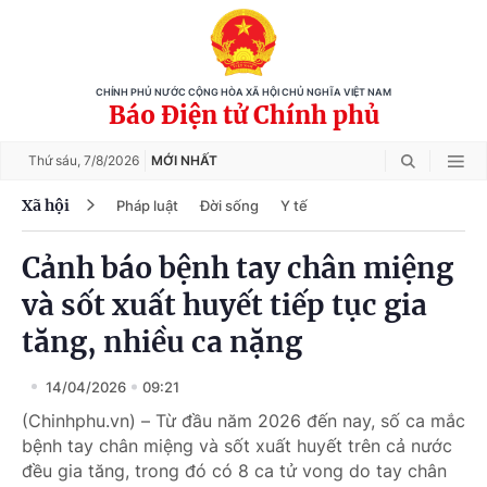
CHÍNH PHỦ NƯỚC CỘNG HÒA XÃ HỘI CHỦ NGHĨA VIỆT NAM
Báo Điện tử Chính phủ
Thứ sáu,
7/8/2026
MỚI NHẤT
Xã hội
Pháp luật
Đời sống
Y tế
Cảnh báo bệnh tay chân miệng
và sốt xuất huyết tiếp tục gia
tăng, nhiều ca nặng
14/04/2026
09:21
(Chinhphu.vn) – Từ đầu năm 2026 đến nay, số ca mắc
bệnh tay chân miệng và sốt xuất huyết trên cả nước
đều gia tăng, trong đó có 8 ca tử vong do tay chân