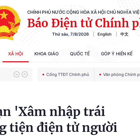
CHÍNH PHỦ NƯỚC CỘNG HÒA XÃ HỘI CHỦ NGHĨA VI
Báo Điện tử Chính 
Thứ sáu, 7/8/2026
English
中文
Chiến dịch 500 ngày đêm tìm kiếm, quy tập và xác định danh tính hài cốt liệt sĩ
XÃ HỘI
KHOA GIÁO
QUỐC TẾ
GÓP Ý HIẾN KẾ
Bảo vệ nền tảng tư tưởng của Đảng trong kỷ nguyên phát triển mới
Cổng TTĐT Chính phủ
Văn phòng Chính 
Chiến dịch 500 ngày đêm tìm kiếm, quy tập và xác định danh tính hài cốt liệt sĩ
ạn 'Xâm nhập trái
 tiện điện tử người