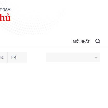
ỆT NAM
phủ
MỚI NHẤT
phủ
An Giang
Bắc Ninh
Cao Bằng