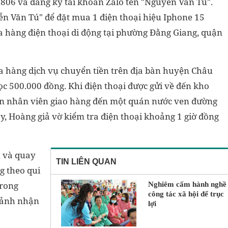
806 và đăng ký tài khoản Zalo tên "Nguyễn Văn Tú".
n Văn Tú" để đặt mua 1 điện thoại hiệu Iphone 15
a hàng điện thoại di động tại phường Đằng Giang, quận
a hàng dịch vụ chuyển tiền trên địa bàn huyện Châu
ọc 500.000 đồng. Khi điện thoại được gửi về đến kho
ẹn nhân viên giao hàng đến một quán nước ven đường
ây, Hoàng giả vờ kiểm tra điện thoại khoảng 1 giờ đồng
 và quay
TIN LIÊN QUAN
g theo qui
trong
Nghiêm cấm hành nghề
công tác xã hội để trục
 ảnh nhận
lợi