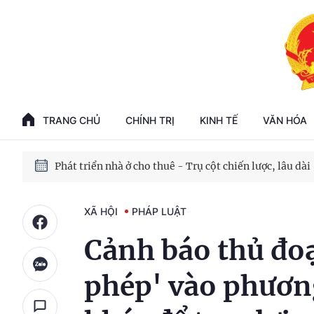
Phát triển kinh tế nhà nước trong kỷ nguyên mới
100 ngày xử lý các điểm nghẽn về chuyển đổi số
TRANG CHỦ
CHÍNH TRỊ
KINH TẾ
VĂN HÓA
Phát triển nhà ở cho thuê - Trụ cột chiến lược, lâu dài
Phát triển kinh tế nhà nước trong kỷ nguyên mới
XÃ HỘI
PHÁP LUẬT
Cảnh báo thủ đo
phép' vào phương