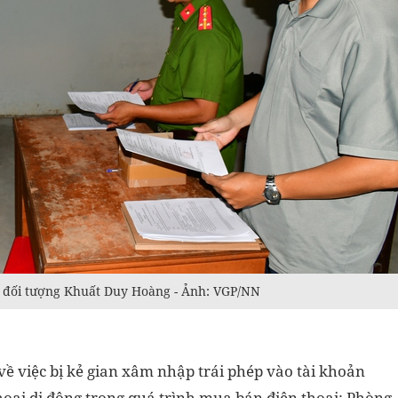
m đối tượng Khuất Duy Hoàng - Ảnh: VGP/NN
về việc bị kẻ gian xâm nhập trái phép vào tài khoản
hoại di động trong quá trình mua bán điện thoại; Phòng