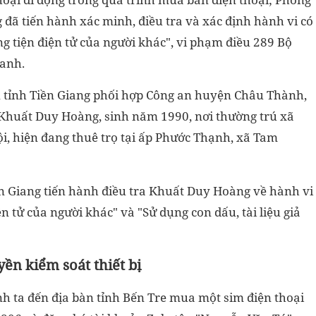
 đã tiến hành xác minh, điều tra và xác định hành vi có
 tiện điện tử của người khác", vi phạm điều 289 Bộ
ranh.
n tỉnh Tiền Giang phối hợp Công an huyện Châu Thành,
g Khuất Duy Hoàng, sinh năm 1990, nơi thường trú xã
i, hiện đang thuê trọ tại ấp Phước Thạnh, xã Tam
n Giang tiến hành điều tra Khuất Duy Hoàng về hành vi
 tử của người khác" và "Sử dụng con dấu, tài liệu giả
ền kiểm soát thiết bị
nh ta đến địa bàn tỉnh Bến Tre mua một sim điện thoại