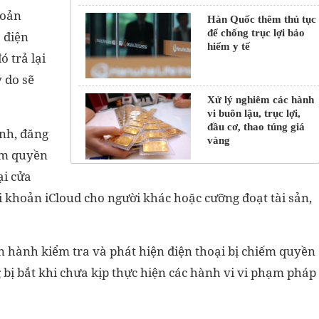
hoản
Hàn Quốc thêm thủ tục
để chống trục lợi bảo
 điện
hiểm y tế
 trả lại
 do sẽ
Xử lý nghiêm các hành
vi buôn lậu, trục lợi,
đầu cơ, thao túng giá
ình, đăng
vàng
ếm quyền
ại cửa
i khoản iCloud cho người khác hoặc cưỡng đoạt tài sản,
ến hành kiểm tra và phát hiện điện thoại bị chiếm quyền
 bị bắt khi chưa kịp thực hiện các hành vi vi phạm pháp