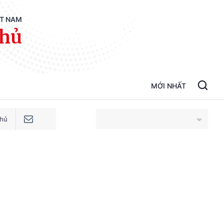
ỆT NAM
phủ
MỚI NHẤT
phủ
An Giang
Bắc Ninh
Cao Bằng