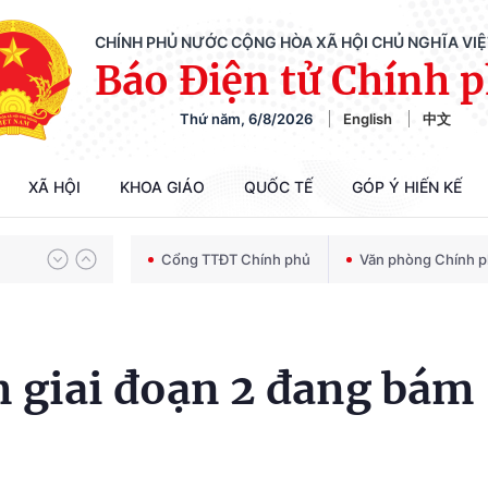
CHÍNH PHỦ NƯỚC CỘNG HÒA XÃ HỘI CHỦ NGHĨA VI
Báo Điện tử Chính 
Thứ năm, 6/8/2026
English
中文
Chiến dịch 500 ngày đêm tìm kiếm, quy tập và xác định danh tính hài cốt liệt sĩ
XÃ HỘI
KHOA GIÁO
QUỐC TẾ
GÓP Ý HIẾN KẾ
Bảo vệ nền tảng tư tưởng của Đảng trong kỷ nguyên phát triển mới
Cổng TTĐT Chính phủ
Văn phòng Chính 
Chiến dịch 500 ngày đêm tìm kiếm, quy tập và xác định danh tính hài cốt liệt sĩ
 giai đoạn 2 đang bám