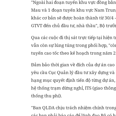
"Ngoài hai đoạn tuyến khu vực đồng bằng
Mau và 1 đoạn tuyến khu vực Nam Trung
khác cơ bản sẽ được hoàn thành từ 30/4 -
GTVT đến chủ đầu tư, nhà thầu", Bộ trư
Qua các cuộc đi thị sát trực tiếp tại hiện
vẫn còn sự lúng túng trong phối hợp, "cò
tuyến cao tốc theo kế hoạch trong năm 2
Đảm bảo thời gian về đích của dự án cao
yêu cầu Cục Quản lý đầu tư xây dựng và
hạng mục quyết định tiến độ từng dự án,
hệ thống trạm dừng nghỉ, ITS (giao thông
thống thu phí).
"Ban QLDA chịu trách nhiệm chính trong
các ban phải báo cáo để lãnh đạo Bộ có h