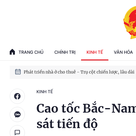
Phát triển kinh tế nhà nước trong kỷ nguyên mới
100 ngày xử lý các điểm nghẽn về chuyển đổi số
TRANG CHỦ
CHÍNH TRỊ
KINH TẾ
VĂN HÓA
Phát triển nhà ở cho thuê - Trụ cột chiến lược, lâu dài
Phát triển kinh tế nhà nước trong kỷ nguyên mới
KINH TẾ
Cao tốc Bắc-Nam
sát tiến độ