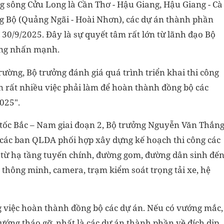
 sông Cửu Long là Cần Thơ - Hậu Giang, Hậu Giang - Cà
 Bộ (Quảng Ngãi - Hoài Nhơn), các dự án thành phần
 30/9/2025. Đây là sự quyết tâm rất lớn từ lãnh đạo Bộ
ởng nhấn mạnh.
 trường, Bộ trưởng đánh giá quá trình triển khai thi công
n rất nhiều việc phải làm để hoàn thành đồng bộ các
025".
 tốc Bắc – Nam giai đoạn 2, Bộ trưởng Nguyễn Văn Thắn
 các ban QLDA phối hợp xây dựng kế hoạch thi công các
 từ hạ tầng tuyến chính, đường gom, đường dân sinh đế
 thông minh, camera, trạm kiểm soát trọng tải xe, hệ
 việc hoàn thành đồng bộ các dự án. Nếu có vướng mắc,
ướng tháo gỡ, nhất là các dự án thành phần về đích dịp