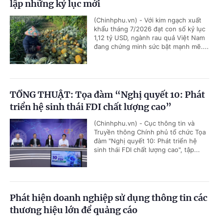
lập những kỷ lục mới
(Chinhphu.vn) - Với kim ngạch xuất
khẩu tháng 7/2026 đạt con số kỷ lục
1,12 tỷ USD, ngành rau quả Việt Nam
đang chứng minh sức bật mạnh mẽ....
TỔNG THUẬT: Tọa đàm “Nghị quyết 10: Phát
triển hệ sinh thái FDI chất lượng cao”
(Chinhphu.vn) - Cục thông tin và
Truyền thông Chính phủ tổ chức Tọa
đàm "Nghị quyết 10: Phát triển hệ
sinh thái FDI chất lượng cao", tập...
Phát hiện doanh nghiệp sử dụng thông tin các
thương hiệu lớn để quảng cáo