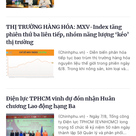
THỊ TRƯỜNG HÀNG HÓA: MXV-Index tăng
phiên thứ ba liên tiếp, nhóm năng lượng ‘kéo’
thị trường
(Chinhphu.vn) - Diễn biến phân hóa
tiếp tục bao trùm thị trường hàng hóa
nguyên liệu thế giới trong phiên ngày
6/8. Trong khi nông sản, kim loại và...
Điện lực TPHCM vinh dự đón nhận Huân
chương Lao động hạng Ba
(Chinhphu.vn) - Ngày 7/8, Tổng công
ty Điện lực TPHCM (EVNHCMC) long
trọng tổ chức lễ kỷ niệm 50 năm ngày
thành lập Sở Quản lý và phân phối...