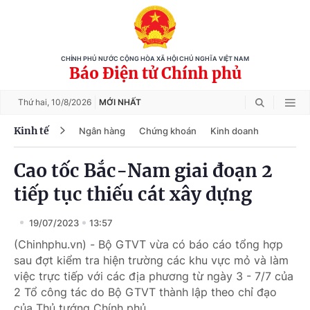
CHÍNH PHỦ NƯỚC CỘNG HÒA XÃ HỘI CHỦ NGHĨA VIỆT NAM
Báo Điện tử Chính phủ
Thứ hai,
10/8/2026
MỚI NHẤT
Kinh tế
Ngân hàng
Chứng khoán
Kinh doanh
Cao tốc Bắc-Nam giai đoạn 2
tiếp tục thiếu cát xây dựng
19/07/2023
13:57
(Chinhphu.vn) - Bộ GTVT vừa có báo cáo tổng hợp
sau đợt kiểm tra hiện trường các khu vực mỏ và làm
việc trực tiếp với các địa phương từ ngày 3 - 7/7 của
2 Tổ công tác do Bộ GTVT thành lập theo chỉ đạo
của Thủ tướng Chính phủ.