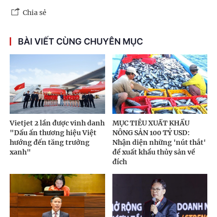
Chia sẻ
BÀI VIẾT CÙNG CHUYÊN MỤC
Vietjet 2 lần được vinh danh
MỤC TIÊU XUẤT KHẨU
"Dấu ấn thương hiệu Việt
NÔNG SẢN 100 TỶ USD:
hướng đến tăng trưởng
Nhận diện những 'nút thắt'
xanh"
để xuất khẩu thủy sản về
đích