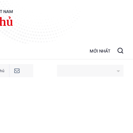
ỆT NAM
phủ
MỚI NHẤT
phủ
An Giang
Bắc Ninh
Cao Bằng