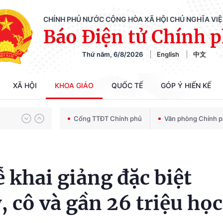
CHÍNH PHỦ NƯỚC CỘNG HÒA XÃ HỘI CHỦ NGHĨA VI
Báo Điện tử Chính 
Chiến dịch 500 ngày đêm tìm kiếm, quy tập và xác định danh tính hài cốt liệt sĩ
Thứ năm, 6/8/2026
English
中文
Bảo vệ nền tảng tư tưởng của Đảng trong kỷ nguyên phát triển mới
XÃ HỘI
KHOA GIÁO
QUỐC TẾ
GÓP Ý HIẾN KẾ
Cổng TTĐT Chính phủ
Văn phòng Chính 
Chiến dịch 500 ngày đêm tìm kiếm, quy tập và xác định danh tính hài cốt liệt sĩ
khai giảng đặc biệt
y, cô và gần 26 triệu học