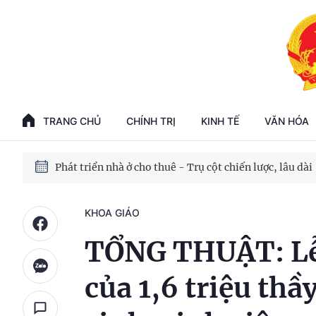
Phát triển kinh tế nhà nước trong kỷ nguyên mới
100 ngày xử lý các điểm nghẽn về chuyển đổi số
TRANG CHỦ
CHÍNH TRỊ
KINH TẾ
VĂN HÓA
Phát triển nhà ở cho thuê - Trụ cột chiến lược, lâu dài
Phát triển kinh tế nhà nước trong kỷ nguyên mới
KHOA GIÁO
TỔNG THUẬT: Lễ 
của 1,6 triệu thầ