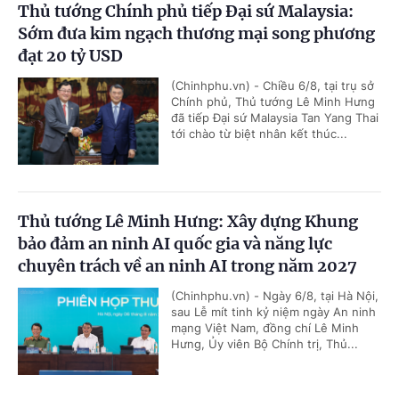
Thủ tướng Chính phủ tiếp Đại sứ Malaysia:
Sớm đưa kim ngạch thương mại song phương
đạt 20 tỷ USD
(Chinhphu.vn) - Chiều 6/8, tại trụ sở
Chính phủ, Thủ tướng Lê Minh Hưng
đã tiếp Đại sứ Malaysia Tan Yang Thai
tới chào từ biệt nhân kết thúc...
Thủ tướng Lê Minh Hưng: Xây dựng Khung
bảo đảm an ninh AI quốc gia và năng lực
chuyên trách về an ninh AI trong năm 2027
(Chinhphu.vn) - Ngày 6/8, tại Hà Nội,
sau Lễ mít tinh kỷ niệm ngày An ninh
mạng Việt Nam, đồng chí Lê Minh
Hưng, Ủy viên Bộ Chính trị, Thủ...