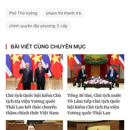
Phó Thủ tướng
phạm thị thanh trà
chính quyền địa phương 2 cấp
BÀI VIẾT CÙNG CHUYÊN MỤC
Chủ tịch Quốc hội kiêm Chủ
Tổng Bí thư, Chủ tịch nước
tịch Hạ viện Vương quốc
Tô Lâm tiếp Chủ tịch Quốc
Thái Lan kết thúc chuyến
hội kiêm Chủ tịch Hạ viện
thăm chính thức Việt Nam
Vương quốc Thái Lan