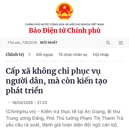
CHÍNH PHỦ NƯỚC CỘNG HÒA XÃ HỘI CHỦ NGHĨA VIỆT NAM
Báo Điện tử Chính phủ
Thứ sáu,
7/8/2026
MỚI NHẤT
Chính trị
Đối ngoại
Tổ chức nhân sự
Hội nhập
Cấp xã không chỉ phục vụ
người dân, mà còn kiến tạo
phát triển
18/03/2026
21:23
(Chinhphu.vn) - Kiểm tra thực tế tại An Giang, Bí thư
Trung ương Đảng, Phó Thủ tướng Phạm Thị Thanh Trà
yêu cầu rà soát, đánh giá toàn diện đội ngũ cán bộ,