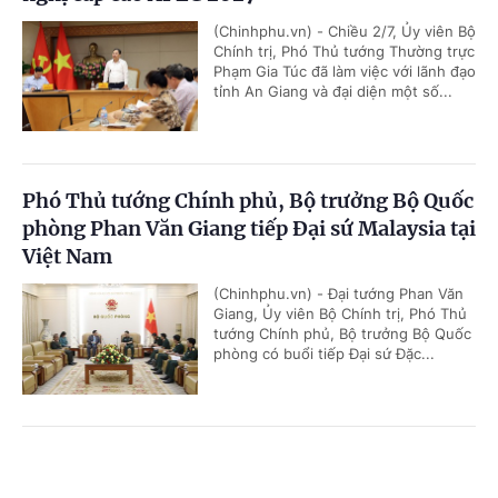
(Chinhphu.vn) - Chiều 2/7, Ủy viên Bộ
Chính trị, Phó Thủ tướng Thường trực
Phạm Gia Túc đã làm việc với lãnh đạo
tỉnh An Giang và đại diện một số...
Phó Thủ tướng Chính phủ, Bộ trưởng Bộ Quốc
phòng Phan Văn Giang tiếp Đại sứ Malaysia tại
Việt Nam
(Chinhphu.vn) - Đại tướng Phan Văn
Giang, Ủy viên Bộ Chính trị, Phó Thủ
tướng Chính phủ, Bộ trưởng Bộ Quốc
phòng có buổi tiếp Đại sứ Đặc...
Thúc đẩy hợp tác quốc phòng Việt Nam - UAE
Cổng TTĐT Chính phủ
English
中文
theo hướng thực chất, hiệu quả