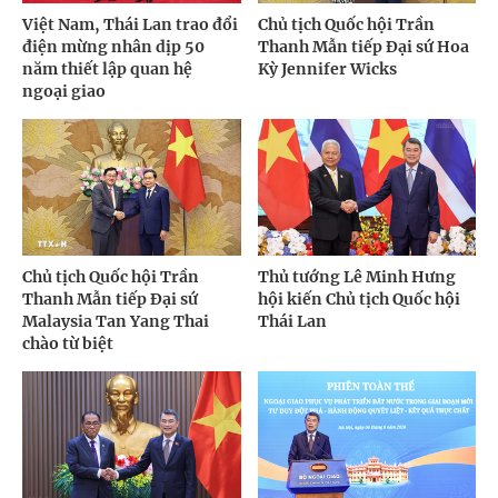
Việt Nam, Thái Lan trao đổi
Chủ tịch Quốc hội Trần
điện mừng nhân dịp 50
Thanh Mẫn tiếp Đại sứ Hoa
năm thiết lập quan hệ
Kỳ Jennifer Wicks
ngoại giao
Chủ tịch Quốc hội Trần
Thủ tướng Lê Minh Hưng
Thanh Mẫn tiếp Đại sứ
hội kiến Chủ tịch Quốc hội
Malaysia Tan Yang Thai
Thái Lan
chào từ biệt