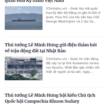
quân Hoa Kỳ thăm Việt Nam
(Chinhphu.vn) - Đoàn tàu Hải quân
Hoa Kỳ đến Đà Nẵng có gần 6.000 sĩ
quan, thủy thủ của tàu sân bay USS
George Washington và 2 tàu hộ...
Thủ tướng Lê Minh Hưng gửi điện thăm hỏi
về trận động đất tại Nhật Bản
(Chinhphu.vn) - Được tin trận động
đất xảy ra tại tỉnh Kumamoto và khu
vực Kyushu, Nhật Bản gây nhiều tổn
thất về người và tài sản, ngày...
Thủ tướng Lê Minh Hưng hội kiến Chủ tịch
Quốc hội Campuchia Khuon Sudary