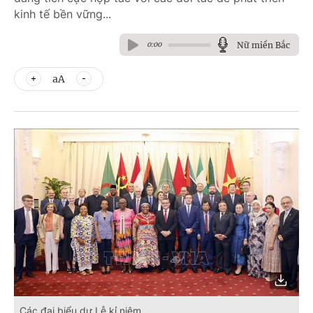
kinh tế bền vững...
Nữ miền Bắc
0:00
aA
Các đại biểu dự Lễ kỉ niệm