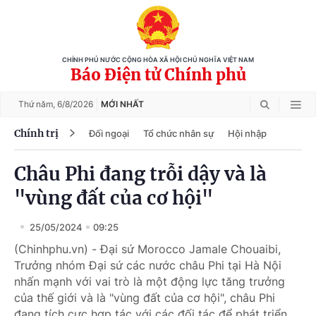
CHÍNH PHỦ NƯỚC CỘNG HÒA XÃ HỘI CHỦ NGHĨA VIỆT NAM
Báo Điện tử Chính phủ
Thứ năm,
6/8/2026
MỚI NHẤT
Chính trị
Đối ngoại
Tổ chức nhân sự
Hội nhập
Châu Phi đang trỗi dậy và là
"vùng đất của cơ hội"
25/05/2024
09:25
(Chinhphu.vn) - Đại sứ Morocco Jamale Chouaibi,
Trưởng nhóm Đại sứ các nước châu Phi tại Hà Nội
nhấn mạnh với vai trò là một động lực tăng trưởng
của thế giới và là "vùng đất của cơ hội", châu Phi
đang tích cực hợp tác với các đối tác để phát triển