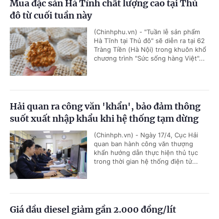
Mua đặc sản Hà Tĩnh chất lượng cao tại Thủ
đô từ cuối tuần này
(Chinhphu.vn) - "Tuần lễ sản phẩm
Hà Tĩnh tại Thủ đô" sẽ diễn ra tại 62
Tràng Tiền (Hà Nội) trong khuôn khổ
chương trình "Sức sống hàng Việt"...
Hải quan ra công văn 'khẩn', bảo đảm thông
suốt xuất nhập khẩu khi hệ thống tạm dừng
(Chinhph.vn) - Ngày 17/4, Cục Hải
quan ban hành công văn thượng
khẩn hướng dẫn thực hiện thủ tục
trong thời gian hệ thống điện tử...
Giá dầu diesel giảm gần 2.000 đồng/lít