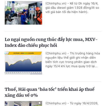
(Chinhphu.vn) - Kể từ 0h ngày 16/4,
giá dầu diesel giảm 1.928 đồng/lít so
với giá bán tối đa hiện hành).
Lo ngại nguồn cung thúc đẩy lực mua, MXV-
Index đảo chiều phục hồi
(Chinhphu.vn) - Thị trường hàng hóa
nguyên liệu thế giới ghi nhận diễn
biến tích cực trong phiên giao dịch
ngày 15/4 khi lực mua quay trở lại...
Thuế, Hải quan ‘hỏa tốc’ triển khai áp thuế
xăng dầu về 0%
(Chinhphu.vn) - Từ ngày 16/4/2026,