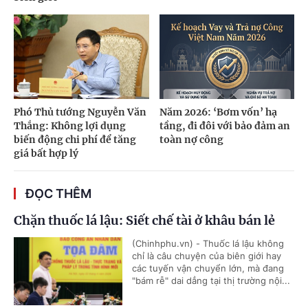
Phó Thủ tướng Nguyễn Văn
Năm 2026: ‘Bơm vốn’ hạ
Thắng: Không lợi dụng
tầng, đi đôi với bảo đảm an
biến động chi phí để tăng
toàn nợ công
giá bất hợp lý
ĐỌC THÊM
Chặn thuốc lá lậu: Siết chế tài ở khâu bán lẻ
(Chinhphu.vn) - Thuốc lá lậu không
chỉ là câu chuyện của biên giới hay
các tuyến vận chuyển lớn, mà đang
"bám rễ" dai dẳng tại thị trường nội...