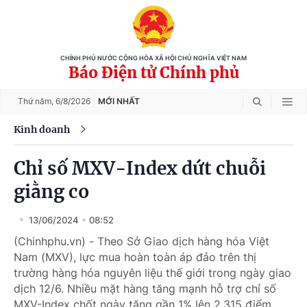
CHÍNH PHỦ NƯỚC CỘNG HÒA XÃ HỘI CHỦ NGHĨA VIỆT NAM
Báo Điện tử Chính phủ
Thứ năm,
6/8/2026
MỚI NHẤT
Kinh doanh
Chỉ số MXV-Index dứt chuỗi
giằng co
13/06/2024
08:52
(Chinhphu.vn) - Theo Sở Giao dịch hàng hóa Việt
Nam (MXV), lực mua hoàn toàn áp đảo trên thị
trường hàng hóa nguyên liệu thế giới trong ngày giao
dịch 12/6. Nhiều mặt hàng tăng mạnh hỗ trợ chỉ số
MXV-Index chốt ngày tăng gần 1% lên 2.315 điểm,