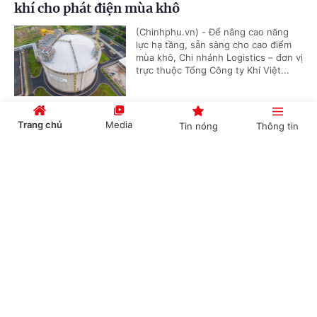
khí cho phát điện mùa khô
(Chinhphu.vn) - Để nâng cao năng
lực hạ tầng, sẵn sàng cho cao điểm
mùa khô, Chi nhánh Logistics – đơn vị
trực thuộc Tổng Công ty Khí Việt...
Trang chủ
Media
Tin nóng
Thông tin
PV GAS ký kết các thỏa thuận LNG quy mô lớn,
mở rộng hạ tầng cung ứng khí cho các trung
Cổng TTĐT Chính phủ
English
中文
tâm điện lực trọng điểm
(Chinhphu.vn) - Ngày 3/4 tại Hà Nội,
Tổng công ty Khí Việt Nam cùng Tập
đoàn Điện lực Việt Nam và Tổng công
ty Điện lực Dầu khí Việt Nam đã ký...
Chuyên mục
CHÍNH TRỊ
KINH TẾ
Thị trường hàng hóa nguyên liệu thế giới