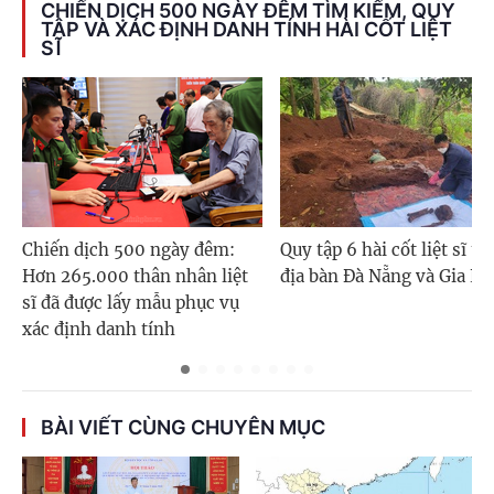
CHIẾN DỊCH 500 NGÀY ĐÊM TÌM KIẾM, QUY
TẬP VÀ XÁC ĐỊNH DANH TÍNH HÀI CỐT LIỆT
SĨ
Chiến dịch 500 ngày đêm:
Quy tập 6 hài cốt liệt sĩ tr
Hơn 265.000 thân nhân liệt
địa bàn Đà Nẵng và Gia La
sĩ đã được lấy mẫu phục vụ
xác định danh tính
BÀI VIẾT CÙNG CHUYÊN MỤC