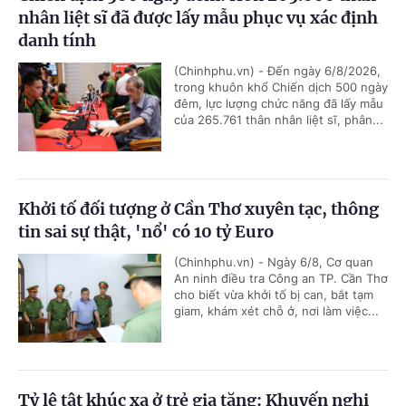
nhân liệt sĩ đã được lấy mẫu phục vụ xác định
danh tính
(Chinhphu.vn) - Đến ngày 6/8/2026,
trong khuôn khổ Chiến dịch 500 ngày
đêm, lực lượng chức năng đã lấy mẫu
của 265.761 thân nhân liệt sĩ, phân...
Khởi tố đối tượng ở Cần Thơ xuyên tạc, thông
tin sai sự thật, 'nổ' có 10 tỷ Euro
(Chinhphu.vn) - Ngày 6/8, Cơ quan
An ninh điều tra Công an TP. Cần Thơ
cho biết vừa khởi tố bị can, bắt tạm
giam, khám xét chỗ ở, nơi làm việc...
Tỷ lệ tật khúc xạ ở trẻ gia tăng: Khuyến nghị