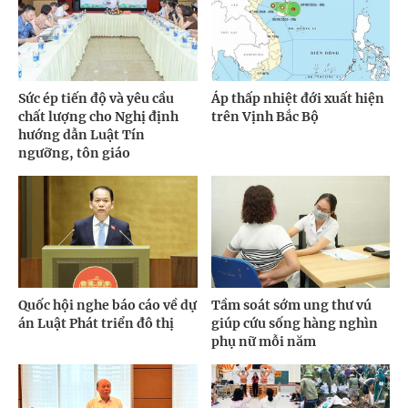
Sức ép tiến độ và yêu cầu
Áp thấp nhiệt đới xuất hiện
chất lượng cho Nghị định
trên Vịnh Bắc Bộ
hướng dẫn Luật Tín
ngưỡng, tôn giáo
Quốc hội nghe báo cáo về dự
Tầm soát sớm ung thư vú
án Luật Phát triển đô thị
giúp cứu sống hàng nghìn
phụ nữ mỗi năm