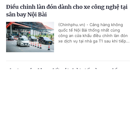
Điều chỉnh làn đón dành cho xe công nghệ tại
sân bay Nội Bài
(Chinhphu.vn) - Cảng hàng không
quốc tế Nội Bài thống nhất cùng
công an cửa khẩu điều chỉnh làn đón
xe dịch vụ tại nhà ga T1 sau khi tiếp...
El Nino tác động đối với thời tiết từ nay đến
cuối năm 2026 như thế nào?
Cổng TTĐT Chính phủ
English
中文
(Chinhphu.vn) – Dưới tác động của
hiện tượng El Nino, nền nhiệt độ
Trang chủ
Media
Tin nóng
Thông tin
chung sẽ duy trì ở mức cao và tổng
lượng mưa cả năm sẽ thấp hơn bình...
Chuyên mục
Đề xuất 2 phương án nghỉ Tết Nguyên đán