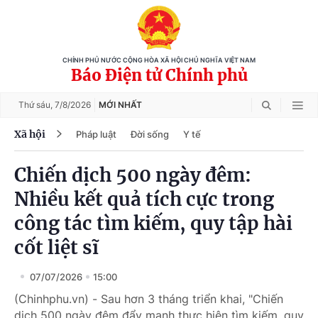
CHÍNH PHỦ NƯỚC CỘNG HÒA XÃ HỘI CHỦ NGHĨA VIỆT NAM
Báo Điện tử Chính phủ
Thứ sáu,
7/8/2026
MỚI NHẤT
Xã hội
Pháp luật
Đời sống
Y tế
Chiến dịch 500 ngày đêm:
Nhiều kết quả tích cực trong
công tác tìm kiếm, quy tập hài
cốt liệt sĩ
07/07/2026
15:00
(Chinhphu.vn) - Sau hơn 3 tháng triển khai, "Chiến
dịch 500 ngày đêm đẩy mạnh thực hiện tìm kiếm, quy