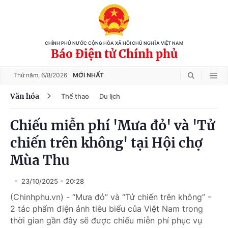
CHÍNH PHỦ NƯỚC CỘNG HÒA XÃ HỘI CHỦ NGHĨA VIỆT NAM
Báo Điện tử Chính phủ
Thứ năm,
6/8/2026
MỚI NHẤT
Văn hóa
Thể thao
Du lịch
Chiếu miễn phí 'Mưa đỏ' và 'Tử
chiến trên không' tại Hội chợ
Mùa Thu
23/10/2025
20:28
(Chinhphu.vn) - “Mưa đỏ” và “Tử chiến trên không” -
2 tác phẩm điện ảnh tiêu biểu của Việt Nam trong
thời gian gần đây sẽ được chiếu miễn phí phục vụ