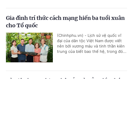
Gia đình trí thức cách mạng hiến ba tuổi xuân
cho Tổ quốc
(Chinhphu.vn) - Lịch sử vệ quốc vĩ
đại của dân tộc Việt Nam được viết
nên bởi xương máu và tinh thần kiên
trung của biết bao thế hệ, trong đó...
Từ Liên hoan phim Châu Á-Đà Nẵng lần thứ
IV, diện mạo một thế hệ làm phim trẻ dần
Cổng TTĐT Chính phủ
English
中文
hiện rõ
Trang chủ
Media
Tin nóng
Thông tin
(Chinhphu.vn) - DANAFF IV đã khép
lại, nhưng với nhiều nhà làm phim trẻ,
đó mới là điểm khởi đầu. Những dự án
tham gia DANAFF Talents sẽ tiếp...
Chuyên mục