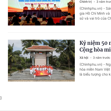
Chính trị
3 năm trư
(Chinhphu.vn) - Sán
gia Hồ Chí Minh và
sử và vai trò của 
Kỷ niệm 50 
Cộng hòa mi
Xã hội
3 năm trước
(Chinhphu.vn) - Ng
hòa miền Nam Việt 
là biểu tượng cho k
}