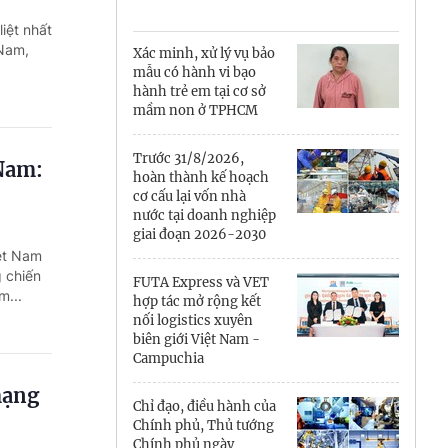
Cà Mau
iệt nhất
Cần Thơ
 Nam,
Xác minh, xử lý vụ bảo
mẫu có hành vi bạo
Điện Biên
hành trẻ em tại cơ sở
mầm non ở TPHCM
Đà Nẵng
Trước 31/8/2026,
Nam:
Đắk Lắk
hoàn thành kế hoạch
cơ cấu lại vốn nhà
Đồng Nai
nước tại doanh nghiệp
giai đoạn 2026-2030
ệt Nam
Đồng Tháp
g chiến
FUTA Express và VET
m...
Gia Lai
hợp tác mở rộng kết
nối logistics xuyên
biên giới Việt Nam -
Hà Nội
Campuchia
Hồ Chí Minh
mạng
Chỉ đạo, điều hành của
Chính phủ, Thủ tướng
Hà Tĩnh
Chính phủ ngày