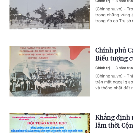
Chính trị
3 năm trư
(Chinhphu.vn) - Tr
trong những vùng ác
trong đó có Trụ sở
Chính phủ C
Biểu tượng c
Chính trị
3 năm trư
(Chinhphu.vn) - T
trên mặt ngoại gia
và thống nhất đất n
Khẳng định 
lâm thời Cộ