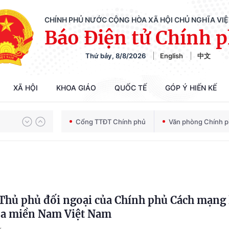
CHÍNH PHỦ NƯỚC CỘNG HÒA XÃ HỘI CHỦ NGHĨA VI
Báo Điện tử Chính 
Thứ bảy, 8/8/2026
English
中文
XÃ HỘI
KHOA GIÁO
QUỐC TẾ
GÓP Ý HIẾN KẾ
Chiến dịch 500 ngày đêm tìm kiếm, quy tập và xác định danh tính hài cốt liệt sĩ
Cổng TTĐT Chính phủ
Văn phòng Chính 
Bảo vệ nền tảng tư tưởng của Đảng trong kỷ nguyên phát triển mới
 Thủ phủ đối ngoại của Chính phủ Cách mạng
Chiến dịch 500 ngày đêm tìm kiếm, quy tập và xác định danh tính hài cốt liệt sĩ
òa miền Nam Việt Nam