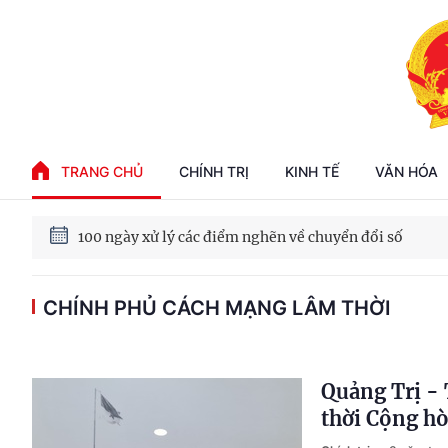
Phát triển kinh tế nhà nước trong kỷ nguyên mới
TRANG CHỦ
CHÍNH TRỊ
KINH TẾ
VĂN HÓA
100 ngày xử lý các điểm nghẽn về chuyển đổi số
CHÍNH PHỦ CÁCH MẠNG LÂM THỜI
Phát triển nhà ở cho thuê - Trụ cột chiến lược, lâu dài
Phát triển kinh tế nhà nước trong kỷ nguyên mới
Quảng Trị -
thời Cộng h