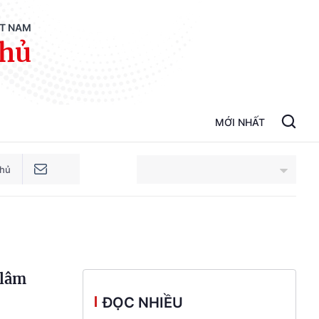
ỆT NAM
phủ
MỚI NHẤT
phủ
An Giang
Bắc Ninh
 lâm
Cao Bằng
ĐỌC NHIỀU