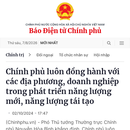
CHÍNH PHỦ NƯỚC CỘNG HÒA XÃ HỘI CHỦ NGHĨA VIỆT NAM
Báo Điện tử Chính phủ
Thứ sáu,
7/8/2026
MỚI NHẤT
Chính trị
Đối ngoại
Tổ chức nhân sự
Hội nhập
Chính phủ luôn đồng hành với
các địa phương, doanh nghiệp
trong phát triển năng lượng
mới, năng lượng tái tạo
02/10/2024
17:47
(Chinhphu.vn) - Phó Thủ tướng Thường trực Chính
phủ Nguyễn Hòa Bình khẳng định, Chính phủ luôn