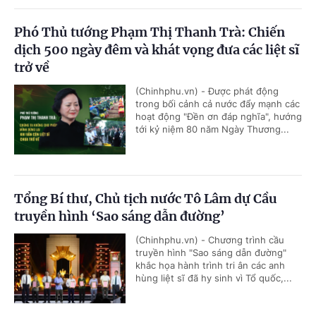
Phó Thủ tướng Phạm Thị Thanh Trà: Chiến
dịch 500 ngày đêm và khát vọng đưa các liệt sĩ
trở về
(Chinhphu.vn) - Được phát động
trong bối cảnh cả nước đẩy mạnh các
hoạt động "Đền ơn đáp nghĩa", hướng
tới kỷ niệm 80 năm Ngày Thương...
Tổng Bí thư, Chủ tịch nước Tô Lâm dự Cầu
truyền hình ‘Sao sáng dẫn đường’
(Chinhphu.vn) - Chương trình cầu
truyền hình "Sao sáng dẫn đường"
khắc họa hành trình tri ân các anh
hùng liệt sĩ đã hy sinh vì Tổ quốc,...