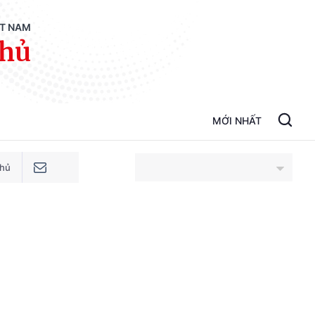
ỆT NAM
phủ
MỚI NHẤT
phủ
An Giang
Bắc Ninh
Cao Bằng