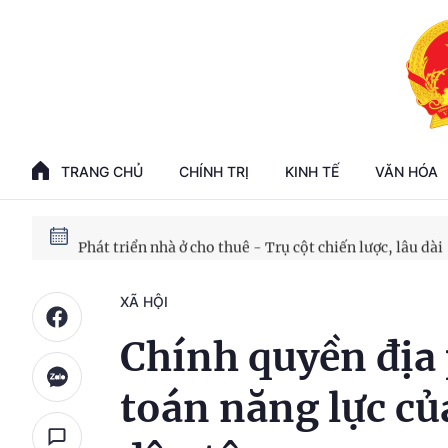
Phát triển kinh tế nhà nước trong kỷ nguyên mới
100 ngày xử lý các điểm nghẽn về chuyển đổi số
TRANG CHỦ
CHÍNH TRỊ
KINH TẾ
VĂN HÓA
Phát triển nhà ở cho thuê - Trụ cột chiến lược, lâu dài
Phát triển kinh tế nhà nước trong kỷ nguyên mới
XÃ HỘI
Chính quyền địa 
toán năng lực củ