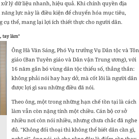
à xử lý dữ liệu nhanh, hiệu quả. Khi chính quyền địa
 năng lực này là điều kiện để chuyển hóa mục tiêu,
ụ thể, mang lại lợi ích thiết thực cho người dân.
, tay làm"
Ông Hà Văn Sáng, Phó Vụ trưởng Vụ Dân tộc và Tôn
giáo (Ban Tuyên giáo và Dân vận Trung ương), với
16 năm gắn bó vùng dân tộc thiểu số, thẳng thắn:
không phải nói hay hay dở, mà cốt lõi là người dân
được lợi gì sau những điều đã nói.
Theo ông, một trong những hạn chế tồn tại là cách
làm vẫn còn nặng tính một chiều. Cán bộ cơ sở
nhiều nơi còn nói nhiều, nhưng chưa chắc đã nghe
đủ. "Không đối thoại thì không thể biết dân cần gì,
nghĩ gì", ông nói, và cho rằng đây là điểm cần thay