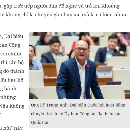
, gặp trực tiếp người dân để nghe và trả lời. Khoảng
thế không chỉ là chuyện gần hay xa, mà là có hiểu nhau
, Đại biểu
 ban Công
 coi chính
 thì cán bộ
g đó thành
ữa hai 'hệ
ng hành
i những
Ông Bế Trung Anh, Đại biểu Quốc hội hoạt động
. Nếu không
chuyên trách tại Ủy ban Công tác đại biểu của
.
Quốc hội
u nối" này