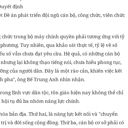
Quyết định
 Đề án phát triển đội ngũ cán bộ, công chức, viên chức
ng chức trong bộ máy chính quyền phải tương ứng với tỷ
a phương. Tuy nhiên, qua khảo sát thực tế, tỷ lệ về số
iểu số vẫn chưa đạt yêu cầu. Hệ quả, có những cán bộ
 nhưng lại không thạo tiếng nói, chưa hiểu phong tục,
ưỡng của người dân. Đây là một rào cản, khiến việc kết
lệch pha", ông Bế Trung Anh nhìn nhận.
trong lĩnh vực dân tộc, tôn giáo hiện nay không thể chỉ
 hội tụ đủ ba nhóm năng lực chính.
hóa bản địa. Thứ hai, là năng lực kết nối và "chuyển
ị và đời sống cộng đồng. Thứ ba, cán bộ cơ sở phải có