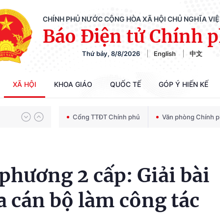
CHÍNH PHỦ NƯỚC CỘNG HÒA XÃ HỘI CHỦ NGHĨA VI
Báo Điện tử Chính 
Thứ bảy, 8/8/2026
English
中文
Chiến dịch 500 ngày đêm tìm kiếm, quy tập và xác định danh tính hài cốt liệt sĩ
XÃ HỘI
KHOA GIÁO
QUỐC TẾ
GÓP Ý HIẾN KẾ
Bảo vệ nền tảng tư tưởng của Đảng trong kỷ nguyên phát triển mới
Cổng TTĐT Chính phủ
Văn phòng Chính 
Chiến dịch 500 ngày đêm tìm kiếm, quy tập và xác định danh tính hài cốt liệt sĩ
phương 2 cấp: Giải bài
a cán bộ làm công tác