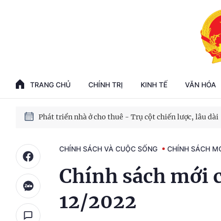
Phát triển kinh tế nhà nước trong kỷ nguyên mới
100 ngày xử lý các điểm nghẽn về chuyển đổi số
TRANG CHỦ
CHÍNH TRỊ
KINH TẾ
VĂN HÓA
Phát triển nhà ở cho thuê - Trụ cột chiến lược, lâu dài
Phát triển kinh tế nhà nước trong kỷ nguyên mới
CHÍNH SÁCH VÀ CUỘC SỐNG
CHÍNH SÁCH M
Chính sách mới c
12/2022