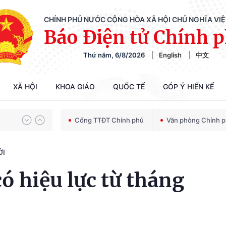
CHÍNH PHỦ NƯỚC CỘNG HÒA XÃ HỘI CHỦ NGHĨA VI
Báo Điện tử Chính 
Thứ năm, 6/8/2026
English
中文
Chiến dịch 500 ngày đêm tìm kiếm, quy tập và xác định danh tính hài cốt liệt sĩ
XÃ HỘI
KHOA GIÁO
QUỐC TẾ
GÓP Ý HIẾN KẾ
Bảo vệ nền tảng tư tưởng của Đảng trong kỷ nguyên phát triển mới
Cổng TTĐT Chính phủ
Văn phòng Chính 
ỚI
Chiến dịch 500 ngày đêm tìm kiếm, quy tập và xác định danh tính hài cốt liệt sĩ
ó hiệu lực từ tháng