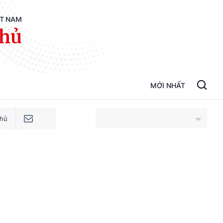
ỆT NAM
phủ
MỚI NHẤT
phủ
An Giang
Bắc Ninh
Cao Bằng