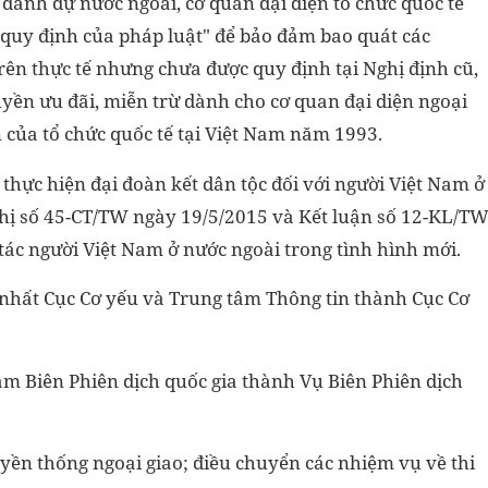
ự danh dự nước ngoài, cơ quan đại diện tổ chức quốc tế
o quy định của pháp luật" để bảo đảm bao quát các
rên thực tế nhưng chưa được quy định tại Nghị định cũ,
uyền ưu đãi, miễn trừ dành cho cơ quan đại diện ngoại
n của tổ chức quốc tế tại Việt Nam năm 1993.
thực hiện đại đoàn kết dân tộc đối với người Việt Nam ở
thị số 45-CT/TW ngày 19/5/2015 và Kết luận số 12-KL/T
tác người Việt Nam ở nước ngoài trong tình hình mới.
p nhất Cục Cơ yếu và Trung tâm Thông tin thành Cục Cơ
m Biên Phiên dịch quốc gia thành Vụ Biên Phiên dịch
uyền thống ngoại giao; điều chuyển các nhiệm vụ về thi