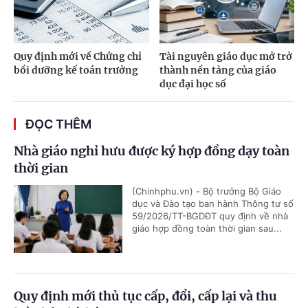
Quy định mới về Chứng chỉ
Tài nguyên giáo dục mở trở
bồi dưỡng kế toán trưởng
thành nền tảng của giáo
dục đại học số
ĐỌC THÊM
Nhà giáo nghỉ hưu được ký hợp đồng dạy toàn
thời gian
(Chinhphu.vn) - Bộ trưởng Bộ Giáo
dục và Đào tạo ban hành Thông tư số
59/2026/TT-BGDĐT quy định về nhà
giáo hợp đồng toàn thời gian sau...
Quy định mới thủ tục cấp, đổi, cấp lại và thu