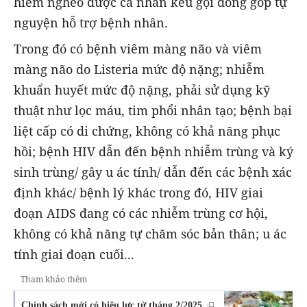
hiểm nghèo được cá nhân kêu gọi đóng góp tự
nguyện hỗ trợ bệnh nhân.
Trong đó có bệnh viêm màng não và viêm
màng não do Listeria mức độ nặng; nhiễm
khuẩn huyết mức độ nặng, phải sử dụng kỹ
thuật như lọc máu, tim phổi nhân tạo; bệnh bại
liệt cấp có di chứng, không có khả năng phục
hồi; bệnh HIV dẫn đến bệnh nhiễm trùng và ký
sinh trùng/ gây u ác tính/ dẫn đến các bệnh xác
định khác/ bệnh lý khác trong đó, HIV giai
đoạn AIDS đang có các nhiễm trùng cơ hội,
không có khả năng tự chăm sóc bản thân; u ác
tính giai đoạn cuối...
Tham khảo thêm
Chính sách mới có hiệu lực từ tháng 2/2025