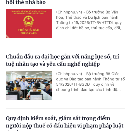
hồi thẻ nhà báo
(Chinhphu.vn) - Bộ trưởng Bộ Văn
hóa, Thể thao và Du lịch ban hành
Thông tư 19/2026/TT-BVHTTDL quy
định chi tiết hồ sơ, thủ tục cấp, đổi,...
Chuẩn đầu ra đại học gắn với năng lực số, trí
tuệ nhân tạo và yêu cầu nghề nghiệp
(Chinhphu.vn) - Bộ trưởng Bộ Giáo
dục và Đào tạo ban hành Thông tư số
54/2026/TT-BGDĐT quy định về
chương trình đào tạo các trình độ...
Quy định kiểm soát, giám sát trọng điểm
người nộp thuế có dấu hiệu vi phạm pháp luật