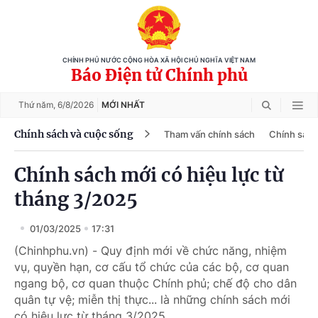
CHÍNH PHỦ NƯỚC CỘNG HÒA XÃ HỘI CHỦ NGHĨA VIỆT NAM
Báo Điện tử Chính phủ
Thứ năm,
6/8/2026
MỚI NHẤT
Chính sách và cuộc sống
Tham vấn chính sách
Chính sách
Chính sách mới có hiệu lực từ
tháng 3/2025
01/03/2025
17:31
(Chinhphu.vn) - Quy định mới về chức năng, nhiệm
vụ, quyền hạn, cơ cấu tổ chức của các bộ, cơ quan
ngang bộ, cơ quan thuộc Chính phủ; chế độ cho dân
quân tự vệ; miễn thị thực... là những chính sách mới
có hiệu lực từ tháng 3/2025.