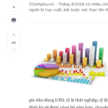
(Chinhphu.vn) - Tháng 4/2026 có nhiều chí
0
người bị trục xuất; bắt buộc xác thực tên t
aA
giá tiêu dùng (CPI), tỷ lệ thất nghiệp, tỷ 
định kỳ sẽ được công bố sớm hơn, chuyển