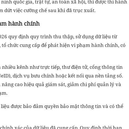
ninh quốc gia, trật tự, an toàn xã hội, thì được thi hành
 dứt việc cưỡng chế sau khi đã trục xuất.
hạm hành chính
26 quy định quy trình thu thập, sử dụng dữ liệu từ
n, tổ chức cung cấp để phát hiện vi phạm hành chính, có
 nhiều kênh như trực tiếp, thư điện tử, cổng thông tin
NeID), dịch vụ bưu chính hoặc kết nối qua nền tảng số.
 nâng cao hiệu quả giám sát, giảm chi phí quản lý và
hạm.
ữ liệu được bảo đảm quyền bảo mật thông tin và có thể
 chính xác của dữ liệu đã cung cấp. Quy định thời hạn