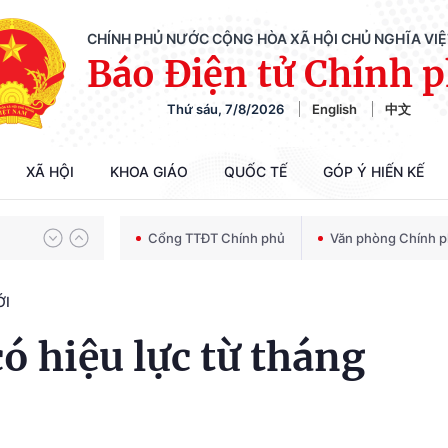
CHÍNH PHỦ NƯỚC CỘNG HÒA XÃ HỘI CHỦ NGHĨA VI
Báo Điện tử Chính 
Thứ sáu, 7/8/2026
English
中文
Chiến dịch 500 ngày đêm tìm kiếm, quy tập và xác định danh tính hài cốt liệt sĩ
XÃ HỘI
KHOA GIÁO
QUỐC TẾ
GÓP Ý HIẾN KẾ
Bảo vệ nền tảng tư tưởng của Đảng trong kỷ nguyên phát triển mới
Cổng TTĐT Chính phủ
Văn phòng Chính 
ỚI
Chiến dịch 500 ngày đêm tìm kiếm, quy tập và xác định danh tính hài cốt liệt sĩ
ó hiệu lực từ tháng