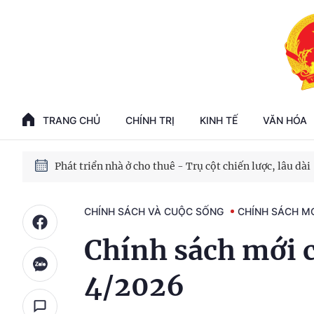
Phát triển kinh tế nhà nước trong kỷ nguyên mới
100 ngày xử lý các điểm nghẽn về chuyển đổi số
TRANG CHỦ
CHÍNH TRỊ
KINH TẾ
VĂN HÓA
Phát triển nhà ở cho thuê - Trụ cột chiến lược, lâu dài
Phát triển kinh tế nhà nước trong kỷ nguyên mới
CHÍNH SÁCH VÀ CUỘC SỐNG
CHÍNH SÁCH M
Chính sách mới c
4/2026