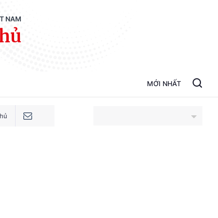
ỆT NAM
phủ
MỚI NHẤT
phủ
An Giang
Bắc Ninh
Cao Bằng