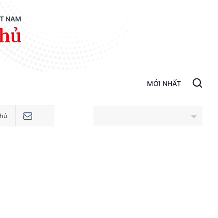
ỆT NAM
phủ
MỚI NHẤT
phủ
An Giang
Bắc Ninh
Cao Bằng