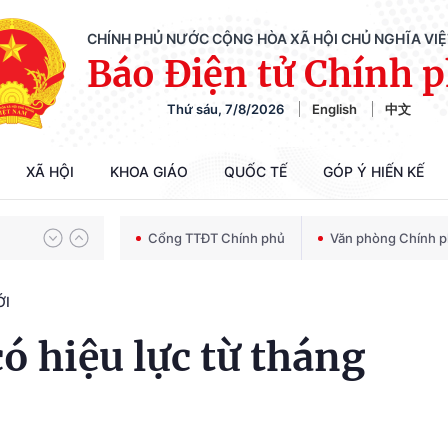
CHÍNH PHỦ NƯỚC CỘNG HÒA XÃ HỘI CHỦ NGHĨA VI
Báo Điện tử Chính 
Thứ sáu, 7/8/2026
English
中文
Chiến dịch 500 ngày đêm tìm kiếm, quy tập và xác định danh tính hài cốt liệt sĩ
XÃ HỘI
KHOA GIÁO
QUỐC TẾ
GÓP Ý HIẾN KẾ
Bảo vệ nền tảng tư tưởng của Đảng trong kỷ nguyên phát triển mới
Cổng TTĐT Chính phủ
Văn phòng Chính 
ỚI
Chiến dịch 500 ngày đêm tìm kiếm, quy tập và xác định danh tính hài cốt liệt sĩ
ó hiệu lực từ tháng