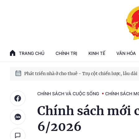
Phát triển kinh tế nhà nước trong kỷ nguyên mới
100 ngày xử lý các điểm nghẽn về chuyển đổi số
TRANG CHỦ
CHÍNH TRỊ
KINH TẾ
VĂN HÓA
Phát triển nhà ở cho thuê - Trụ cột chiến lược, lâu dài
Phát triển kinh tế nhà nước trong kỷ nguyên mới
CHÍNH SÁCH VÀ CUỘC SỐNG
CHÍNH SÁCH M
Chính sách mới c
6/2026