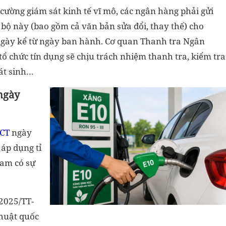
ường giám sát kinh tế vĩ mô, các ngân hàng phải gửi
 bộ này (bao gồm cả văn bản sửa đổi, thay thế) cho
ngày kể từ ngày ban hành. Cơ quan Thanh tra Ngân
ổ chức tín dụng sẽ chịu trách nhiệm thanh tra, kiểm tra
hát sinh…
ngày
BCT
ngày
áp dụng tỉ
Nam có sự
/2025/TT-
thuật quốc