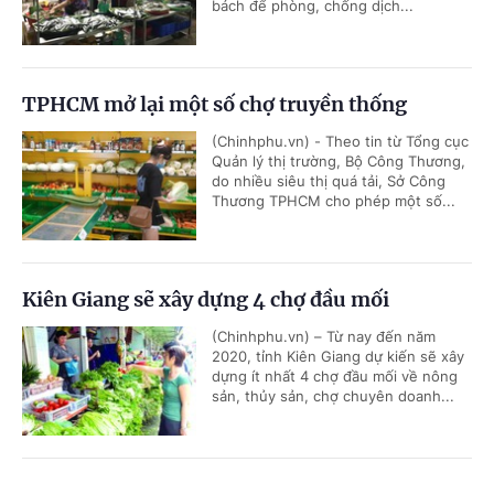
bách để phòng, chống dịch...
TPHCM mở lại một số chợ truyền thống
(Chinhphu.vn) - Theo tin từ Tổng cục
Quản lý thị trường, Bộ Công Thương,
do nhiều siêu thị quá tải, Sở Công
Thương TPHCM cho phép một số...
Kiên Giang sẽ xây dựng 4 chợ đầu mối
(Chinhphu.vn) – Từ nay đến năm
2020, tỉnh Kiên Giang dự kiến sẽ xây
dựng ít nhất 4 chợ đầu mối về nông
sản, thủy sản, chợ chuyên doanh...