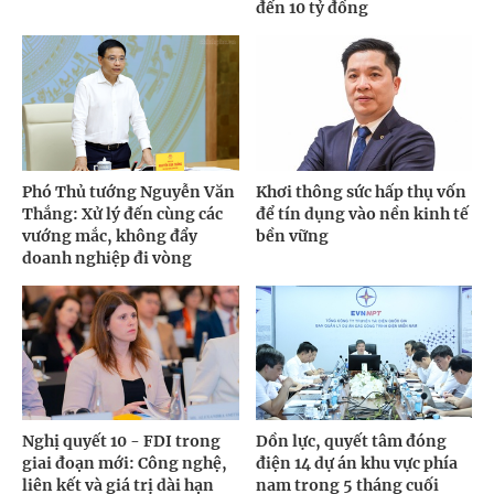
đến 10 tỷ đồng
Phó Thủ tướng Nguyễn Văn
Khơi thông sức hấp thụ vốn
Thắng: Xử lý đến cùng các
để tín dụng vào nền kinh tế
vướng mắc, không đẩy
bền vững
doanh nghiệp đi vòng
Nghị quyết 10 - FDI trong
Dồn lực, quyết tâm đóng
giai đoạn mới: Công nghệ,
điện 14 dự án khu vực phía
liên kết và giá trị dài hạn
nam trong 5 tháng cuối