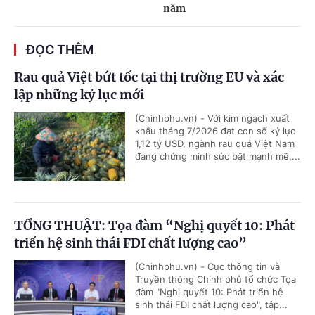
năm
ĐỌC THÊM
Rau quả Việt bứt tốc tại thị trường EU và xác
lập những kỷ lục mới
(Chinhphu.vn) - Với kim ngạch xuất
khẩu tháng 7/2026 đạt con số kỷ lục
1,12 tỷ USD, ngành rau quả Việt Nam
đang chứng minh sức bật mạnh mẽ....
TỔNG THUẬT: Tọa đàm “Nghị quyết 10: Phát
triển hệ sinh thái FDI chất lượng cao”
(Chinhphu.vn) - Cục thông tin và
Truyền thông Chính phủ tổ chức Tọa
đàm "Nghị quyết 10: Phát triển hệ
sinh thái FDI chất lượng cao", tập...