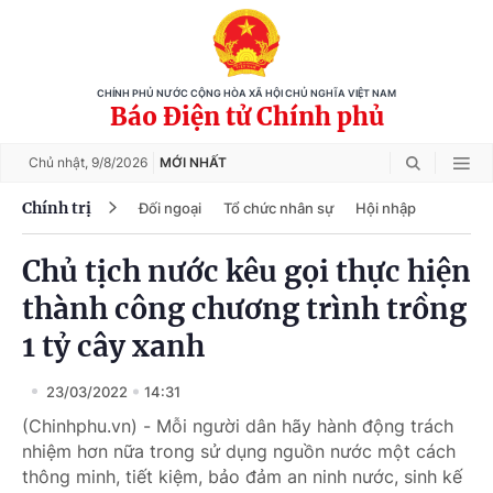
CHÍNH PHỦ NƯỚC CỘNG HÒA XÃ HỘI CHỦ NGHĨA VIỆT NAM
Báo Điện tử Chính phủ
Chủ nhật,
9/8/2026
MỚI NHẤT
Chính trị
Đối ngoại
Tổ chức nhân sự
Hội nhập
Chủ tịch nước kêu gọi thực hiện
thành công chương trình trồng
1 tỷ cây xanh
23/03/2022
14:31
(Chinhphu.vn) - Mỗi người dân hãy hành động trách
nhiệm hơn nữa trong sử dụng nguồn nước một cách
thông minh, tiết kiệm, bảo đảm an ninh nước, sinh kế