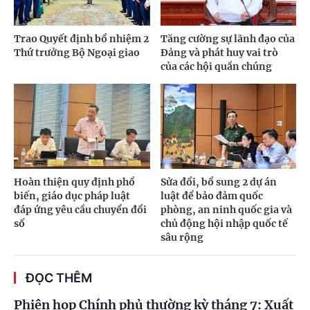
Trao Quyết định bổ nhiệm 2
Tăng cường sự lãnh đạo của
Thứ trưởng Bộ Ngoại giao
Đảng và phát huy vai trò
của các hội quần chúng
Hoàn thiện quy định phổ
Sửa đổi, bổ sung 2 dự án
biến, giáo dục pháp luật
luật để bảo đảm quốc
đáp ứng yêu cầu chuyển đổi
phòng, an ninh quốc gia và
số
chủ động hội nhập quốc tế
sâu rộng
ĐỌC THÊM
Phiên họp Chính phủ thường kỳ tháng 7: Xuất