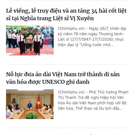
Lễ viếng, lễ truy điệu và an táng 34 hài cốt liệt
sĩ tại Nghĩa trang Liệt sĩ Vị Xuyên
(Chinhphu.vn) - Ngày 26/7, nhân dịp
kỷ niệm 79 năm ngày Thương binh-
Liệt sĩ (27/7/1947-27/7/2026); thực
hiện đạo lý "Uống nước nhớ...
Nỗ lực đưa áo dài Việt Nam trở thành di sản
văn hóa được UNESCO ghi danh
(Chinhphu.vn) - Phó Thủ tướng Phạm
Thị Thanh Trà đề nghị Hiệp hội Văn
hóa Áo dài Việt Nam phối hợp với Bộ
Văn hóa, Thể thao và Du lịch đẩy...