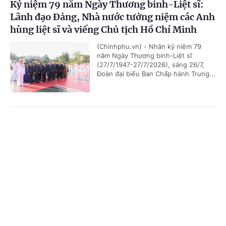
Kỷ niệm 79 năm Ngày Thương binh-Liệt sĩ:
Lãnh đạo Đảng, Nhà nước tưởng niệm các Anh
hùng liệt sĩ và viếng Chủ tịch Hồ Chí Minh
(Chinhphu.vn) - Nhân kỷ niệm 79
năm Ngày Thương binh-Liệt sĩ
(27/7/1947-27/7/2026), sáng 26/7,
Đoàn đại biểu Ban Chấp hành Trung...
Chủ tịch Quốc hội Campuchia sẽ thăm chính
Cổng TTĐT Chính phủ
English
中文
thức Việt Nam
Trang chủ
Media
Tin nóng
Thông tin
(Chinhphu.vn) - Nhận lời mời của Chủ
tịch Quốc hội Trần Thanh Mẫn, Chủ
tịch Quốc hội Campuchia Samdech
Khuon Sudary sẽ thăm chính thức...
Chuyên mục
CHÍNH TRỊ
KINH TẾ