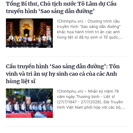
Tổng Bí thư, Chủ tịch nước Tô Lâm dự Cầu
truyền hình ‘Sao sáng dẫn đường’
(Chinhphu.vn) - Chương trình cầu
truyền hình "Sao sáng dẫn đường"
khắc họa hành trình tri ân các anh
hùng liệt sĩ đã hy sinh vì Tổ quốc,...
Cầu truyền hình ‘Sao sáng dẫn đường’: Tôn
vinh và tri ân sự hy sinh cao cả của các Anh
hùng liệt sĩ
(Chinhphu.vn) – Nhân kỷ niệm 79
năm ngày Thương binh - Liệt sĩ
(27/7/1947 - 27/7/2026), Đài Truyền
hình Việt Nam phối hợp với các bộ,...