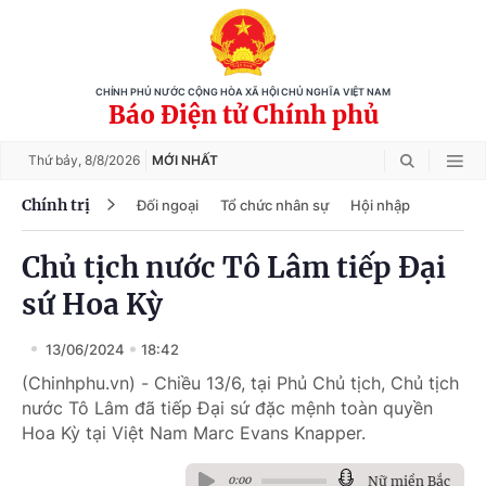
CHÍNH PHỦ NƯỚC CỘNG HÒA XÃ HỘI CHỦ NGHĨA VIỆT NAM
Báo Điện tử Chính phủ
Thứ bảy,
8/8/2026
MỚI NHẤT
Chính trị
Đối ngoại
Tổ chức nhân sự
Hội nhập
Chủ tịch nước Tô Lâm tiếp Đại
sứ Hoa Kỳ
13/06/2024
18:42
(Chinhphu.vn) - Chiều 13/6, tại Phủ Chủ tịch, Chủ tịch
nước Tô Lâm đã tiếp Đại sứ đặc mệnh toàn quyền
Hoa Kỳ tại Việt Nam Marc Evans Knapper.
Nữ miền Bắc
0:00