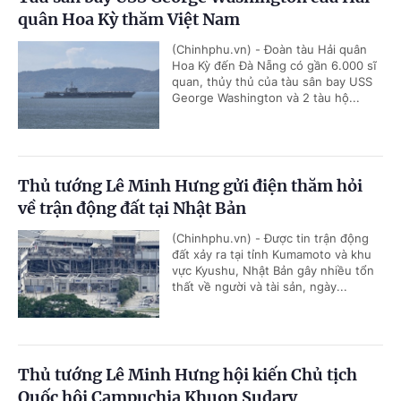
quân Hoa Kỳ thăm Việt Nam
(Chinhphu.vn) - Đoàn tàu Hải quân
Hoa Kỳ đến Đà Nẵng có gần 6.000 sĩ
quan, thủy thủ của tàu sân bay USS
George Washington và 2 tàu hộ...
Thủ tướng Lê Minh Hưng gửi điện thăm hỏi
về trận động đất tại Nhật Bản
(Chinhphu.vn) - Được tin trận động
đất xảy ra tại tỉnh Kumamoto và khu
vực Kyushu, Nhật Bản gây nhiều tổn
thất về người và tài sản, ngày...
Thủ tướng Lê Minh Hưng hội kiến Chủ tịch
Quốc hội Campuchia Khuon Sudary