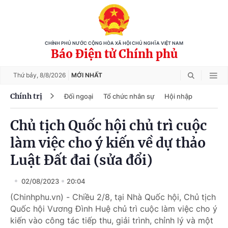
CHÍNH PHỦ NƯỚC CỘNG HÒA XÃ HỘI CHỦ NGHĨA VIỆT NAM
Báo Điện tử Chính phủ
Thứ bảy,
8/8/2026
MỚI NHẤT
Chính trị
Đối ngoại
Tổ chức nhân sự
Hội nhập
Chủ tịch Quốc hội chủ trì cuộc
làm việc cho ý kiến về dự thảo
Luật Đất đai (sửa đổi)
02/08/2023
20:04
(Chinhphu.vn) - Chiều 2/8, tại Nhà Quốc hội, Chủ tịch
Quốc hội Vương Đình Huệ chủ trì cuộc làm việc cho ý
kiến vào công tác tiếp thu, giải trình, chỉnh lý và một