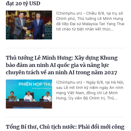
đạt 20 tỷ USD
(Chinhphu.vn) - Chiều 6/8, tại trụ sở
Chính phủ, Thủ tướng Lê Minh Hưng
đã tiếp Đại sứ Malaysia Tan Yang Thai
tới chào từ biệt nhân kết thúc...
Thủ tướng Lê Minh Hưng: Xây dựng Khung
bảo đảm an ninh AI quốc gia và năng lực
chuyên trách về an ninh AI trong năm 2027
(Chinhphu.vn) - Ngày 6/8, tại Hà Nội,
sau Lễ mít tinh kỷ niệm ngày An ninh
mạng Việt Nam, đồng chí Lê Minh
Hưng, Ủy viên Bộ Chính trị, Thủ...
Tổng Bí thư, Chủ tịch nước: Phải đổi mới công