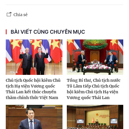
Chia sẻ
BÀI VIẾT CÙNG CHUYÊN MỤC
Chủ tịch Quốc hội kiêm Chủ
Tổng Bí thư, Chủ tịch nước
tịch Hạ viện Vương quốc
Tô Lâm tiếp Chủ tịch Quốc
Thái Lan kết thúc chuyến
hội kiêm Chủ tịch Hạ viện
thăm chính thức Việt Nam
Vương quốc Thái Lan