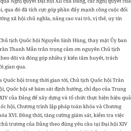
quả Nghị quyết Đại hội XII của Đảng, các nghị quyết của
, qua đó đã tích cực góp phần đẩy mạnh công cuộc đổi
ớng xã hội chủ nghĩa, nâng cao vai trò, vị thế, uy tín
 Chủ tịch Quốc hội Nguyễn Sinh Hùng, thay mặt Ủy ban
Trần Thanh Mẫn trân trọng cảm ơn nguyên Chủ tịch
theo dõi và đóng góp nhiều ý kiến tâm huyết, trách
i gian qua.
Quốc hội trong thời gian tới, Chủ tịch Quốc hội Trần
, Quốc hội sẽ bám sát định hướng, chỉ đạo của Trung
 XIV của Đảng để xây dựng và tổ chức thực hiện hiệu quả
ốc hội, Chương trình lập pháp toàn khóa và Chương
óa XVI. Đồng thời, tăng cường giám sát, kiểm tra việc
 chủ trương của Đảng theo đúng yêu cầu tại Đại hội XIV