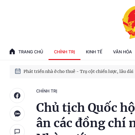
Phát triển kinh tế nhà nước trong kỷ nguyên mới
100 ngày xử lý các điểm nghẽn về chuyển đổi số
TRANG CHỦ
CHÍNH TRỊ
KINH TẾ
VĂN HÓA
Phát triển nhà ở cho thuê - Trụ cột chiến lược, lâu dài
Phát triển kinh tế nhà nước trong kỷ nguyên mới
CHÍNH TRỊ
Chủ tịch Quốc h
ân các đồng chí 