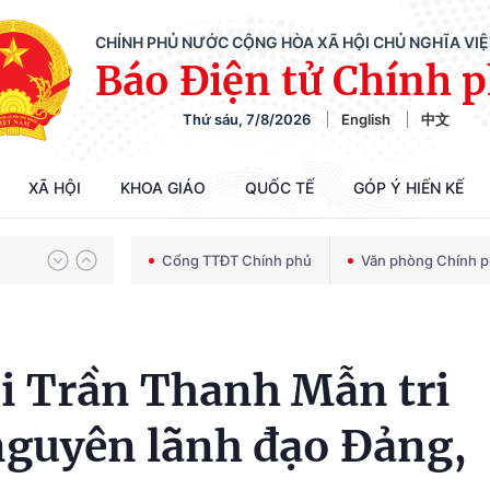
CHÍNH PHỦ NƯỚC CỘNG HÒA XÃ HỘI CHỦ NGHĨA VI
Báo Điện tử Chính 
Thứ sáu, 7/8/2026
English
中文
Chiến dịch 500 ngày đêm tìm kiếm, quy tập và xác định danh tính hài cốt liệt sĩ
XÃ HỘI
KHOA GIÁO
QUỐC TẾ
GÓP Ý HIẾN KẾ
Bảo vệ nền tảng tư tưởng của Đảng trong kỷ nguyên phát triển mới
Cổng TTĐT Chính phủ
Văn phòng Chính 
Chiến dịch 500 ngày đêm tìm kiếm, quy tập và xác định danh tính hài cốt liệt sĩ
ội Trần Thanh Mẫn tri
nguyên lãnh đạo Đảng,