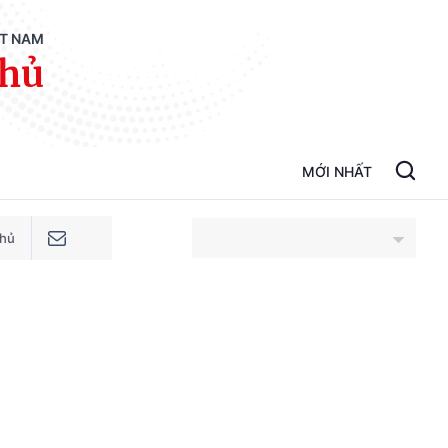
ỆT NAM
phủ
MỚI NHẤT
phủ
An Giang
Bắc Ninh
Cao Bằng