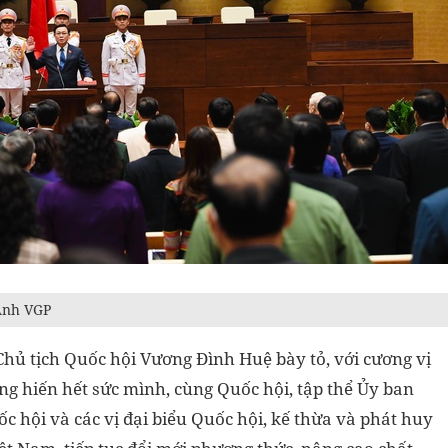
 Ảnh VGP
 tịch Quốc hội Vương Đình Huệ bày tỏ, với cương vị
ống hiến hết sức mình, cùng Quốc hội, tập thể Ủy ban
 hội và các vị đại biểu Quốc hội, kế thừa và phát huy