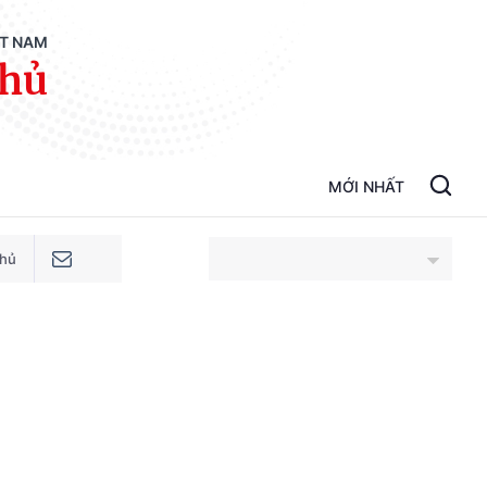
ỆT NAM
phủ
MỚI NHẤT
phủ
An Giang
Bắc Ninh
Cao Bằng