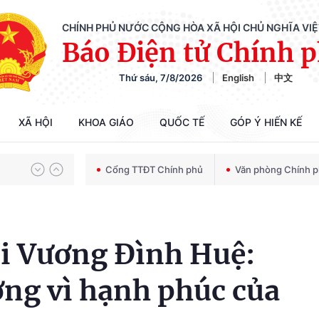
CHÍNH PHỦ NƯỚC CỘNG HÒA XÃ HỘI CHỦ NGHĨA VI
Báo Điện tử Chính 
Thứ sáu, 7/8/2026
English
中文
Chiến dịch 500 ngày đêm tìm kiếm, quy tập và xác định danh tính hài cốt liệt sĩ
XÃ HỘI
KHOA GIÁO
QUỐC TẾ
GÓP Ý HIẾN KẾ
Bảo vệ nền tảng tư tưởng của Đảng trong kỷ nguyên phát triển mới
Cổng TTĐT Chính phủ
Văn phòng Chính 
Chiến dịch 500 ngày đêm tìm kiếm, quy tập và xác định danh tính hài cốt liệt sĩ
ội Vương Đình Huệ:
ợng vì hạnh phúc của