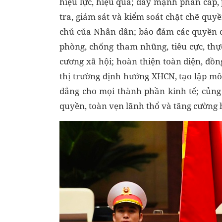
hiệu lực, hiệu quả; đẩy mạnh phân cấp, 
tra, giám sát và kiểm soát chặt chẽ quy
chủ của Nhân dân; bảo đảm các quyền c
phòng, chống tham nhũng, tiêu cực, thực
cương xã hội; hoàn thiện toàn diện, đồng
thị trường định hướng XHCN, tạo lập mô
đẳng cho mọi thành phần kinh tế; củng
quyền, toàn vẹn lãnh thổ và tăng cường 