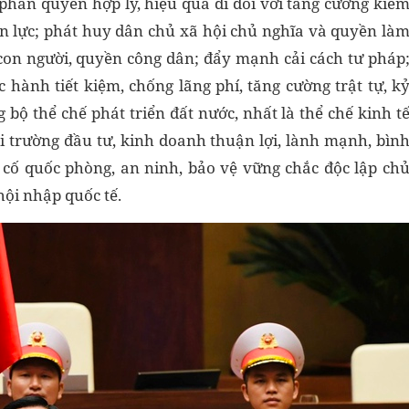
phân quyền hợp lý, hiệu quả đi đôi với tăng cường kiể
ền lực; phát huy dân chủ xã hội chủ nghĩa và quyền là
on người, quyền công dân; đẩy mạnh cải cách tư pháp
 hành tiết kiệm, chống lãng phí, tăng cường trật tự, k
 bộ thể chế phát triển đất nước, nhất là thể chế kinh t
i trường đầu tư, kinh doanh thuận lợi, lành mạnh, bìn
 cố quốc phòng, an ninh, bảo vệ vững chắc độc lập ch
hội nhập quốc tế.