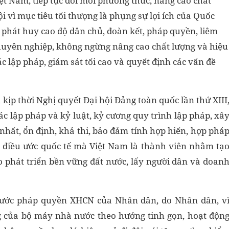
ệt Nam, tiếp tục đổi mới phương thức, nâng cao chất
 vì mục tiêu tối thượng là phụng sự lợi ích của Quốc
 phát huy cao độ dân chủ, đoàn kết, pháp quyền, liêm
chuyên nghiệp, không ngừng nâng cao chất lượng và hiệu
c lập pháp, giám sát tối cao và quyết định các vấn đề
a kịp thời Nghị quyết Đại hội Đảng toàn quốc lần thứ XIII
c lập pháp và kỷ luật, kỷ cương quy trình lập pháp, xâ
nhất, ổn định, khả thi, bảo đảm tính hợp hiến, hợp phá
c điều ước quốc tế mà Việt Nam là thành viên nhằm tạ
o phát triển bền vững đất nước, lấy người dân và doan
nước pháp quyền XHCN của Nhân dân, do Nhân dân, v
g của bộ máy nhà nước theo hướng tinh gọn, hoạt độn