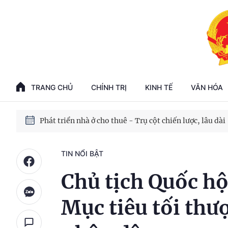
Phát triển kinh tế nhà nước trong kỷ nguyên mới
100 ngày xử lý các điểm nghẽn về chuyển đổi số
TRANG CHỦ
CHÍNH TRỊ
KINH TẾ
VĂN HÓA
Phát triển nhà ở cho thuê - Trụ cột chiến lược, lâu dài
Phát triển kinh tế nhà nước trong kỷ nguyên mới
TIN NỔI BẬT
Chủ tịch Quốc h
Mục tiêu tối thư