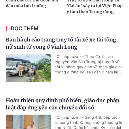
đảo mùa tựu trường
'đại án' xảy ra tại Viện Pháp
y tâm thần Trung ương
ĐỌC THÊM
Ban hành cáo trạng truy tố tài xế xe tải tông
nữ sinh tử vong ở Vĩnh Long
(Chinhphu.vn) - Theo đó, bị can
Nguyễn Văn Bảo Trung bị truy tố về
tội Vi phạm quy định về tham gia giao
thông đường bộ, sau gần 2 năm lái...
Hoàn thiện quy định phổ biến, giáo dục pháp
luật đáp ứng yêu cầu chuyển đổi số
(Chinhphu.vn) - Sáng 4/8, tiếp tục
chương trình Kỳ họp không thường lệ
thứ Nhất, Quốc hội khóa XVI, các đại