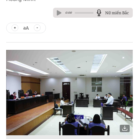
Nữ miền Bắc
0:00
aA