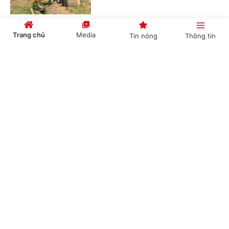
Trang chủ
Media
Tin nóng
Thông tin
Bộ Tư pháp thẩm định kết quả rà soát 474 văn
bản lĩnh vực khoa học, công nghệ
Cổng TTĐT Chính phủ
English
中文
(Chinhphu.vn) - Ngày 21/7, Bộ Tư
pháp tổ chức cuộc họp thẩm định đối
với báo cáo sơ bộ về kết quả tổng rà
soát hệ thống văn bản quy phạm...
Chuyên mục
Hoàn thiện dự án Luật sửa đổi, bổ sung một số
CHÍNH TRỊ
KINH TẾ
điều của 9 luật về quân sự, quốc phòng
VĂN HÓA
XÃ HỘI
(Chinhphu.vn) - Chính phủ vừa ban
hành Nghị quyết số 191/NQ-CP ngày
KHOA GIÁO
QUỐC TẾ
21/7/2026 về dự án Luật sửa đổi, bổ
sung một số điều của 09 luật về...
GÓP Ý HIẾN KẾ