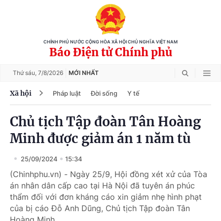
CHÍNH PHỦ NƯỚC CỘNG HÒA XÃ HỘI CHỦ NGHĨA VIỆT NAM
Báo Điện tử Chính phủ
Thứ sáu,
7/8/2026
MỚI NHẤT
Xã hội
Pháp luật
Đời sống
Y tế
Chủ tịch Tập đoàn Tân Hoàng
Minh được giảm án 1 năm tù
25/09/2024
15:34
(Chinhphu.vn) - Ngày 25/9, Hội đồng xét xử của Tòa
án nhân dân cấp cao tại Hà Nội đã tuyên án phúc
thẩm đối với đơn kháng cáo xin giảm nhẹ hình phạt
của bị cáo Đỗ Anh Dũng, Chủ tịch Tập đoàn Tân
Hoàng Minh.