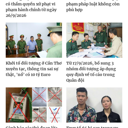
có thẩm quyền xử phạt vi
phạm pháp luật không còn
phạm hành chính từ ngày
phù hợp
26/9/2026
Khởi tố đối tượng ở Cần Thơ
Từ 17/9/2026, bổ sung 3
xuyên tạc, thông tin sai sự
nhóm đối tượng áp dụng
thật, 'nổ' có 10 tỷ Euro
quy định về tố cáo trong
Quân đội
Cảnh báo các thủ đoạn lừa
Truy tố 65 bị can trong vụ