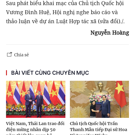
Sau phát biểu khai mạc của Chủ tịch Quốc hội
Vương Đình Huệ, Hội nghị nghe báo cáo và
thảo luận về dự án Luật Hợp tác xã (sửa đổi)./.
Nguyễn Hoàng
Chia sẻ
BÀI VIẾT CÙNG CHUYÊN MỤC
Việt Nam, Thái Lan trao đổi
Chủ tịch Quốc hội Trần
điện mừng nhân dịp 50
Thanh Mẫn tiếp Đại sứ Hoa