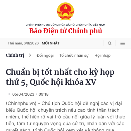
CHÍNH PHỦ NƯỚC CỘNG HÒA XÃ HỘI CHỦ NGHĨA VIỆT NAM
Báo Điện tử Chính phủ
Thứ năm,
6/8/2026
MỚI NHẤT
Chính trị
Đối ngoại
Tổ chức nhân sự
Hội nhập
Chuẩn bị tốt nhất cho kỳ họp
thứ 5, Quốc hội khóa XV
05/04/2023
09:18
(Chinhphu.vn) - Chủ tịch Quốc hội đề nghị các vị đại
biểu Quốc hội chuyên trách nêu cao tinh thần trách
nhiệm, thể hiện rõ vai trò cầu nối giữa lý luận với thực
tiễn, tâm tư nguyện vọng của cử tri, nhân dân với các
quyết sách, trình Quốc hội xem xét và thông qua.