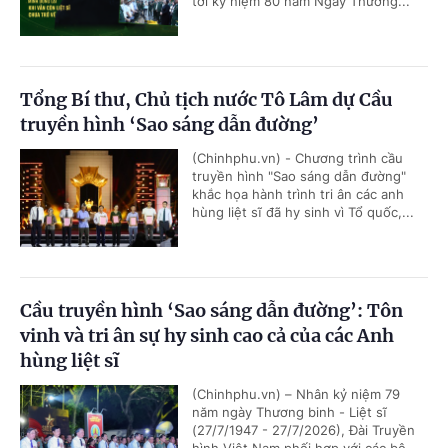
tới kỷ niệm 80 năm Ngày Thương...
Tổng Bí thư, Chủ tịch nước Tô Lâm dự Cầu
truyền hình ‘Sao sáng dẫn đường’
(Chinhphu.vn) - Chương trình cầu
truyền hình "Sao sáng dẫn đường"
khắc họa hành trình tri ân các anh
hùng liệt sĩ đã hy sinh vì Tổ quốc,...
Cầu truyền hình ‘Sao sáng dẫn đường’: Tôn
vinh và tri ân sự hy sinh cao cả của các Anh
hùng liệt sĩ
(Chinhphu.vn) – Nhân kỷ niệm 79
năm ngày Thương binh - Liệt sĩ
(27/7/1947 - 27/7/2026), Đài Truyền
hình Việt Nam phối hợp với các bộ,...