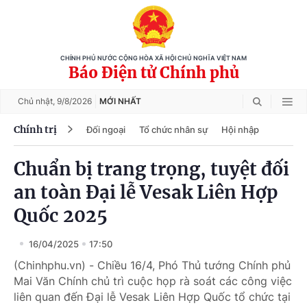
CHÍNH PHỦ NƯỚC CỘNG HÒA XÃ HỘI CHỦ NGHĨA VIỆT NAM
Báo Điện tử Chính phủ
Chủ nhật,
9/8/2026
MỚI NHẤT
Chính trị
Đối ngoại
Tổ chức nhân sự
Hội nhập
Chuẩn bị trang trọng, tuyệt đối
an toàn Đại lễ Vesak Liên Hợp
Quốc 2025
16/04/2025
17:50
(Chinhphu.vn) - Chiều 16/4, Phó Thủ tướng Chính phủ
Mai Văn Chính chủ trì cuộc họp rà soát các công việc
liên quan đến Đại lễ Vesak Liên Hợp Quốc tổ chức tại