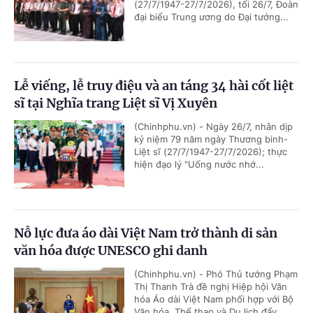
(27/7/1947-27/7/2026), tối 26/7, Đoàn
đại biểu Trung ương do Đại tướng...
Lễ viếng, lễ truy điệu và an táng 34 hài cốt liệt
sĩ tại Nghĩa trang Liệt sĩ Vị Xuyên
(Chinhphu.vn) - Ngày 26/7, nhân dịp
kỷ niệm 79 năm ngày Thương binh-
Liệt sĩ (27/7/1947-27/7/2026); thực
hiện đạo lý "Uống nước nhớ...
Nỗ lực đưa áo dài Việt Nam trở thành di sản
văn hóa được UNESCO ghi danh
(Chinhphu.vn) - Phó Thủ tướng Phạm
Thị Thanh Trà đề nghị Hiệp hội Văn
hóa Áo dài Việt Nam phối hợp với Bộ
Văn hóa, Thể thao và Du lịch đẩy...