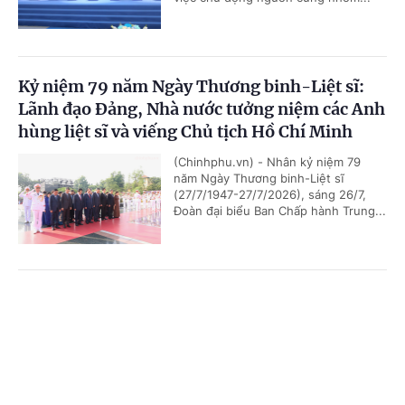
Kỷ niệm 79 năm Ngày Thương binh-Liệt sĩ:
Lãnh đạo Đảng, Nhà nước tưởng niệm các Anh
hùng liệt sĩ và viếng Chủ tịch Hồ Chí Minh
(Chinhphu.vn) - Nhân kỷ niệm 79
năm Ngày Thương binh-Liệt sĩ
(27/7/1947-27/7/2026), sáng 26/7,
Đoàn đại biểu Ban Chấp hành Trung...
Chủ tịch Quốc hội Campuchia sẽ thăm chính
Cổng TTĐT Chính phủ
English
中文
thức Việt Nam
Trang chủ
Media
Tin nóng
Thông tin
(Chinhphu.vn) - Nhận lời mời của Chủ
tịch Quốc hội Trần Thanh Mẫn, Chủ
tịch Quốc hội Campuchia Samdech
Khuon Sudary sẽ thăm chính thức...