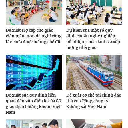
Đề xuất trợ cấp cho giáo
Dự kiến sửa một số quy
viên mầm non đã nghỉ công
định chuẩn nghề nghiệp,
tác chưa được hưởng chế độ
bổ nhiệm chức danh và xếp
lương nhà giáo
Đề xuất sửa quy định liên
Đề xuất cơ chế tài chính đặc
quan đến vốn điều lệ của Sở
thù của Tổng công ty
giao dịch Chứng khoán Việt
Đường sắt Việt Nam
Nam