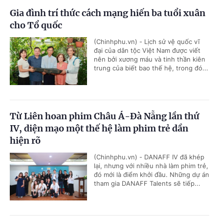
Gia đình trí thức cách mạng hiến ba tuổi xuân
cho Tổ quốc
(Chinhphu.vn) - Lịch sử vệ quốc vĩ
đại của dân tộc Việt Nam được viết
nên bởi xương máu và tinh thần kiên
trung của biết bao thế hệ, trong đó...
Từ Liên hoan phim Châu Á-Đà Nẵng lần thứ
IV, diện mạo một thế hệ làm phim trẻ dần
hiện rõ
(Chinhphu.vn) - DANAFF IV đã khép
lại, nhưng với nhiều nhà làm phim trẻ,
đó mới là điểm khởi đầu. Những dự án
tham gia DANAFF Talents sẽ tiếp...