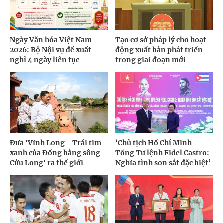
Ngày Văn hóa Việt Nam
Tạo cơ sở pháp lý cho hoạt
2026: Bộ Nội vụ đề xuất
động xuất bản phát triển
nghỉ 4 ngày liên tục
trong giai đoạn mới
Đưa 'Vĩnh Long - Trái tim
‘Chủ tịch Hồ Chí Minh -
xanh của Đồng bằng sông
Tổng Tư lệnh Fidel Castro:
Cửu Long' ra thế giới
Nghĩa tình son sắt đặc biệt’