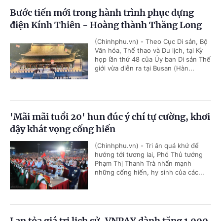
Bước tiến mới trong hành trình phục dựng
điện Kính Thiên - Hoàng thành Thăng Long
(Chinhphu.vn) - Theo Cục Di sản, Bộ
Văn hóa, Thể thao và Du lịch, tại Kỳ
họp lần thứ 48 của Ủy ban Di sản Thế
giới vừa diễn ra tại Busan (Hàn...
'Mãi mãi tuổi 20' hun đúc ý chí tự cường, khơi
dậy khát vọng cống hiến
(Chinhphu.vn) - Tri ân quá khứ để
hướng tới tương lai, Phó Thủ tướng
Phạm Thị Thanh Trà nhấn mạnh
những cống hiến, hy sinh của các...
Lan tỏa giá trị lịch sử, VNPAY dành tặng 1.000