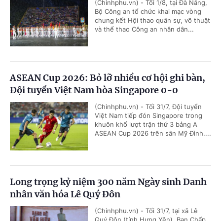
(Chinhphu.vn) - Tối 1/8, tại Đà Nẵng,
Bộ Công an tổ chức khai mạc vòng
chung kết Hội thao quân sự, võ thuật
và thể thao Công an nhân dân...
ASEAN Cup 2026: Bỏ lỡ nhiều cơ hội ghi bàn,
Đội tuyển Việt Nam hòa Singapore 0-0
(Chinhphu.vn) - Tối 31/7, Đội tuyển
Việt Nam tiếp đón Singapore trong
khuôn khổ lượt trận thứ 3 bảng A
ASEAN Cup 2026 trên sân Mỹ Đình....
Long trọng kỷ niệm 300 năm Ngày sinh Danh
nhân văn hóa Lê Quý Đôn
(Chinhphu.vn) - Tối 31/7, tại xã Lê
Quý Đôn (tỉnh Hưng Yên), Ban Chấp