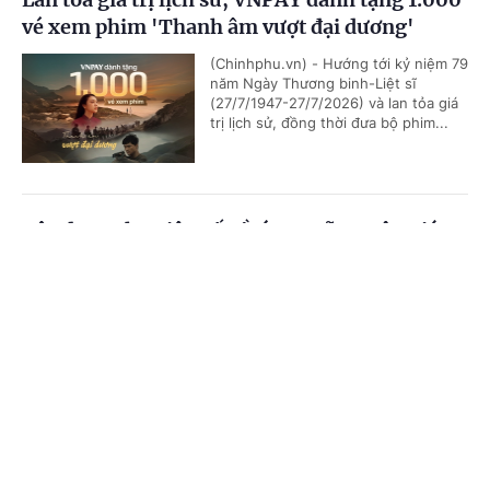
vé xem phim 'Thanh âm vượt đại dương'
(Chinhphu.vn) - Hướng tới kỷ niệm 79
năm Ngày Thương binh-Liệt sĩ
(27/7/1947-27/7/2026) và lan tỏa giá
trị lịch sử, đồng thời đưa bộ phim...
Xây dựng thư viện số về tín ngưỡng, tôn giáo
Cổng TTĐT Chính phủ
English
中文
(Chinhphu.vn) - Phó Thủ tướng Hồ
Quốc Dũng ký Quyết định số
1382/QĐ-TTg ban hành Kế hoạch
Trang chủ
Media
Tin nóng
Thông tin
triển khai thi hành Luật Tín ngưỡng,...
Chuyên mục
Six Senses Côn Đảo chào đón cột mốc 35.000
rùa con trở về đại dương
CHÍNH TRỊ
KINH TẾ