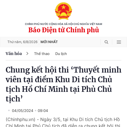
CHÍNH PHỦ NƯỚC CỘNG HÒA XÃ HỘI CHỦ NGHĨA VIỆT NAM
Báo Điện tử Chính phủ
Thứ năm,
6/8/2026
MỚI NHẤT
Văn hóa
Thể thao
Du lịch
Chung kết hội thi ‘Thuyết minh
viên tại điểm Khu Di tích Chủ
tịch Hồ Chí Minh tại Phủ Chủ
tịch’
04/05/2024
09:04
(Chinhphu.vn) - Ngày 3/5, tại Khu Di tích Chủ tịch Hồ
Chí Minh tại Phủ Chủ tịch đã diễn ra chung kết hội thi