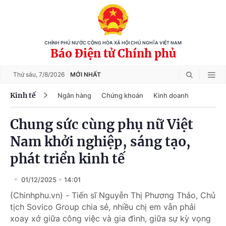
CHÍNH PHỦ NƯỚC CỘNG HÒA XÃ HỘI CHỦ NGHĨA VIỆT NAM
Báo Điện tử Chính phủ
Thứ sáu,
7/8/2026
MỚI NHẤT
Kinh tế
Ngân hàng
Chứng khoán
Kinh doanh
Chung sức cùng phụ nữ Việt
Nam khởi nghiệp, sáng tạo,
phát triển kinh tế
01/12/2025
14:01
(Chinhphu.vn) - Tiến sĩ Nguyễn Thị Phương Thảo, Chủ
tịch Sovico Group chia sẻ, nhiều chị em vẫn phải
xoay xở giữa công việc và gia đình, giữa sự kỳ vọng