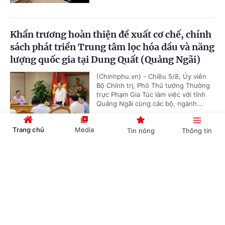
Khẩn trương hoàn thiện đề xuất cơ chế, chính
sách phát triển Trung tâm lọc hóa dầu và năng
lượng quốc gia tại Dung Quất (Quảng Ngãi)
(Chinhphu.vn) - Chiều 5/8, Ủy viên
Bộ Chính trị, Phó Thủ tướng Thường
trực Phạm Gia Túc làm việc với tỉnh
Quảng Ngãi cùng các bộ, ngành...
Trang chủ
Media
Tin nóng
Thông tin
Sửa Luật Dầu khí: Làm rõ cơ chế xử lý rủi ro
Cổng TTĐT Chính phủ
English
中文
cho Petrovietnam
(Chinhphu.vn) - Góp ý đối với dự
thảo Luật Dầu khí (sửa đổi) trong các
phiên thảo luận ở tổ tại Kỳ họp không
thường lệ thứ Nhất, Quốc hội Khóa...
Chuyên mục