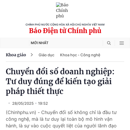
CHÍNH PHỦ NƯỚC CỘNG HÒA XÃ HỘI CHỦ NGHĨA VIỆT NAM
Báo Điện tử Chính phủ
MỚI NHẤT
Khoa giáo
Giáo dục
Khoa học - Công nghệ
Chuyển đổi số doanh nghiệp:
Tư duy đúng để kiến tạo giải
pháp thiết thực
28/05/2025
19:52
(Chinhphu.vn) - Chuyển đổi số không chỉ là đầu tư
công nghệ, mà là tư duy lại toàn bộ mô hình vận
hành, là sự vào cuộc quyết liệt của người lãnh đạo