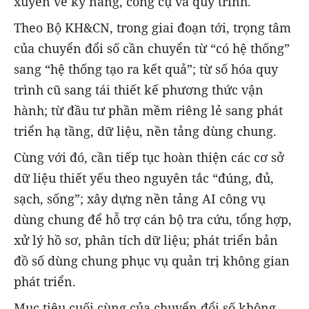
xuyên về kỹ năng, công cụ và quy trình.
Theo Bộ KH&CN, trong giai đoạn tới, trọng tâm
của chuyển đổi số cần chuyển từ “có hệ thống”
sang “hệ thống tạo ra kết quả”; từ số hóa quy
trình cũ sang tái thiết kế phương thức vận
hành; từ đầu tư phần mềm riêng lẻ sang phát
triển hạ tầng, dữ liệu, nền tảng dùng chung.
Cùng với đó, cần tiếp tục hoàn thiện các cơ sở
dữ liệu thiết yếu theo nguyên tắc “đúng, đủ,
sạch, sống”; xây dựng nền tảng AI công vụ
dùng chung để hỗ trợ cán bộ tra cứu, tổng hợp,
xử lý hồ sơ, phân tích dữ liệu; phát triển bản
đồ số dùng chung phục vụ quản trị không gian
phát triển.
Mục tiêu cuối cùng của chuyển đổi số không