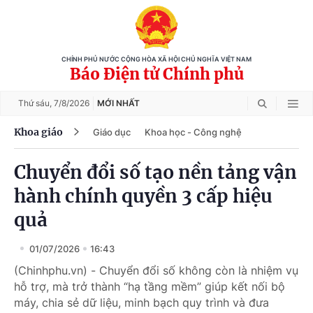
CHÍNH PHỦ NƯỚC CỘNG HÒA XÃ HỘI CHỦ NGHĨA VIỆT NAM
Báo Điện tử Chính phủ
Thứ sáu,
7/8/2026
MỚI NHẤT
Khoa giáo
Giáo dục
Khoa học - Công nghệ
Chuyển đổi số tạo nền tảng vận
hành chính quyền 3 cấp hiệu
quả
01/07/2026
16:43
(Chinhphu.vn) - Chuyển đổi số không còn là nhiệm vụ
hỗ trợ, mà trở thành “hạ tầng mềm” giúp kết nối bộ
máy, chia sẻ dữ liệu, minh bạch quy trình và đưa