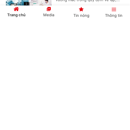
Trang chủ
Media
Tin nóng
Thông tin
Không gian phát triển Việt Nam trong kỷ
Cổng TTĐT Chính phủ
English
中文
nguyên mới
(Chinhphu.vn) - Việc phát triển các
không gian số, dữ liệu, đổi mới sáng
tạo và các công nghệ chiến lược
được xác định là một trong những...
Chuyên mục
CHÍNH TRỊ
KINH TẾ
Xây dựng cơ sở dữ liệu cho hệ sinh thái khởi
nghiệp sáng tạo: Nền tảng kinh tế dữ liệu
VĂN HÓA
XÃ HỘI
(Chinhphu.vn) - Từ yêu cầu xây dựng
KHOA GIÁO
QUỐC TẾ
hệ thống dữ liệu "đúng, đủ, sạch,
sống" cho hệ sinh thái khởi nghiệp
GÓP Ý HIẾN KẾ
sáng tạo, các chuyên gia đề xuất...