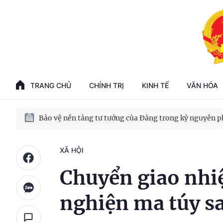
Phát triển kinh tế nhà nước trong kỷ nguyên mới
TRANG CHỦ
CHÍNH TRỊ
KINH TẾ
VĂN HÓA
100 ngày xử lý các điểm nghẽn về chuyển đổi số
Phát triển nhà ở cho thuê - Trụ cột chiến lược, lâu dài
XÃ HỘI
Phát triển kinh tế nhà nước trong kỷ nguyên mới
Chuyển giao nhiệ
nghiện ma túy sa