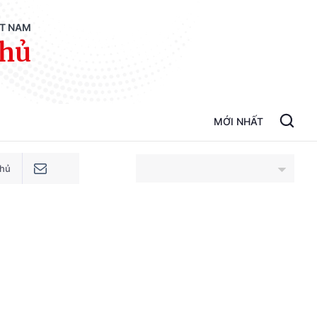
ỆT NAM
phủ
MỚI NHẤT
phủ
An Giang
Bắc Ninh
Cao Bằng