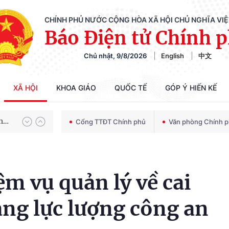
CHÍNH PHỦ NƯỚC CỘNG HÒA XÃ HỘI CHỦ NGHĨA VI
Báo Điện tử Chính 
Chủ nhật, 9/8/2026
English
中文
Chiến dịch 500 ngày đêm tìm kiếm, quy tập và xác định danh tính hài cốt liệt sĩ
XÃ HỘI
KHOA GIÁO
QUỐC TẾ
GÓP Ý HIẾN KẾ
Bảo vệ nền tảng tư tưởng của Đảng trong kỷ nguyên phát triển mới
Cổng TTĐT Chính phủ
Văn phòng Chính 
m vụ quản lý về cai
Chiến dịch 500 ngày đêm tìm kiếm, quy tập và xác định danh tính hài cốt liệt sĩ
ng lực lượng công an