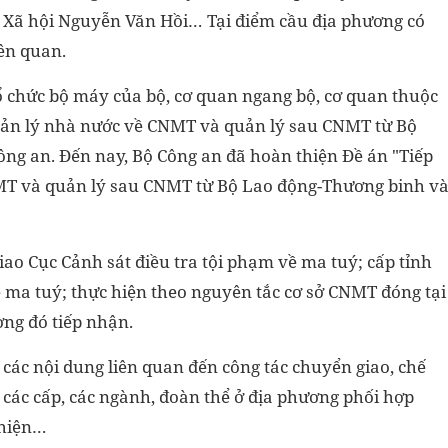
 Xã hội Nguyễn Văn Hồi… Tại điểm cầu địa phương có
iên quan.
ổ chức bộ máy của bộ, cơ quan ngang bộ, cơ quan thuộc
uản lý nhà nước về CNMT và quản lý sau CNMT từ Bộ
ng an. Đến nay, Bộ Công an đã hoàn thiện Đề án "Tiếp
T và quản lý sau CNMT từ Bộ Lao động-Thương binh v
ao Cục Cảnh sát điều tra tội phạm về ma tuý; cấp tỉnh
ề ma tuý; thực hiện theo nguyên tắc cơ sở CNMT đóng tại
ơng đó tiếp nhận.
ề các nội dung liên quan đến công tác chuyển giao, chế
o các cấp, các ngành, đoàn thể ở địa phương phối hợp
ghiện…